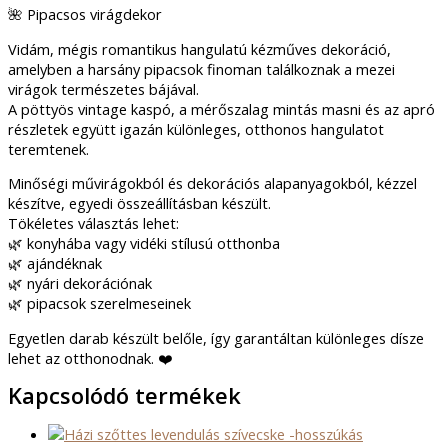
🌺 Pipacsos virágdekor
Vidám, mégis romantikus hangulatú kézműves dekoráció,
amelyben a harsány pipacsok finoman találkoznak a mezei
virágok természetes bájával.
A pöttyös vintage kaspó, a mérőszalag mintás masni és az apró
részletek együtt igazán különleges, otthonos hangulatot
teremtenek.
Minőségi művirágokból és dekorációs alapanyagokból, kézzel
készítve, egyedi összeállításban készült.
Tökéletes választás lehet:
🌿 konyhába vagy vidéki stílusú otthonba
🌿 ajándéknak
🌿 nyári dekorációnak
🌿 pipacsok szerelmeseinek
Egyetlen darab készült belőle, így garantáltan különleges dísze
lehet az otthonodnak. ❤️
Kapcsolódó termékek