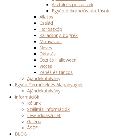
Asztali és polcdíszek
Egyéb dekorációs alkotások
Állatos
Család
Horoszkóp
Karácsonyi bögrék
Motivációs
Neves
Oktatás
Őszi és Halloween
Vicces
Zenés és táncos
Ajándékutalvány
Egyéb Termékek és Alapanyagok
Ajándékutalvány
Információk
Rólunk
Szállítási információk
Levendulaszüret
Galéria
ÁSZF
BLOG