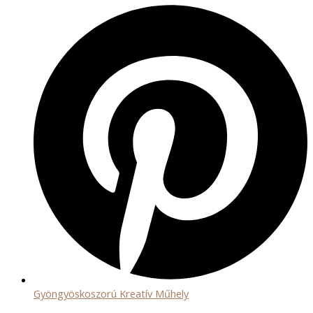
Gyöngyöskoszorú Kreatív Műhely