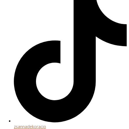
zsannadekoracio