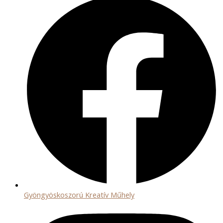
Gyöngyöskoszorú Kreatív Műhely