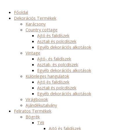
Főoldal
Dekorációs Termékek
Karácsony
Country cottage
Ajtó és falidíszek
Asztali és polcdíszek
Egyéb dekorációs alkotások
Vintage
Ajtó- és falidíszek
Asztali- és polcdíszek
Egyéb dekorációs alkotások
Különleges hangulatok
Ajtó és falidíszek
Asztali és polcdíszek
Egyéb dekorációs alkotások
Virágboxok
Ajándékutalvány
Feliratos Termékek
Bögrék
Téli
Ajtó és falidíszek