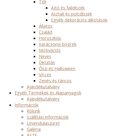
Téli
Ajtó és falidíszek
Asztali és polcdíszek
Egyéb dekorációs alkotások
Állatos
Család
Horoszkóp
Karácsonyi bögrék
Motivációs
Neves
Oktatás
Őszi és Halloween
Vicces
Zenés és táncos
Ajándékutalvány
Egyéb Termékek és Alapanyagok
Ajándékutalvány
Információk
Rólunk
Szállítási információk
Levendulaszüret
Galéria
ÁSZF