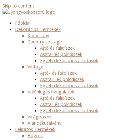
Skip to content
Főoldal
Dekorációs Termékek
Karácsony
Country cottage
Ajtó és falidíszek
Asztali és polcdíszek
Egyéb dekorációs alkotások
Vintage
Ajtó- és falidíszek
Asztali- és polcdíszek
Egyéb dekorációs alkotások
Különleges hangulatok
Ajtó és falidíszek
Asztali és polcdíszek
Egyéb dekorációs alkotások
Virágboxok
Ajándékutalvány
Feliratos Termékek
Bögrék