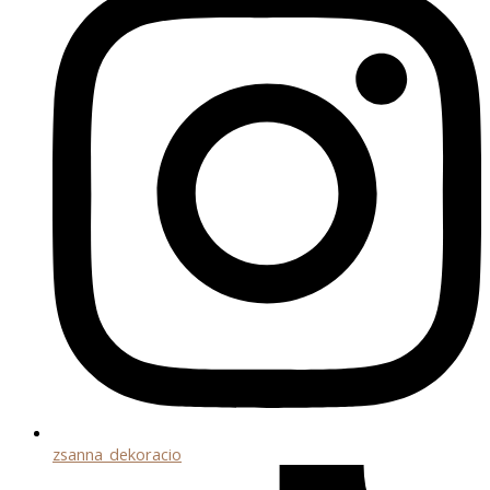
zsanna_dekoracio