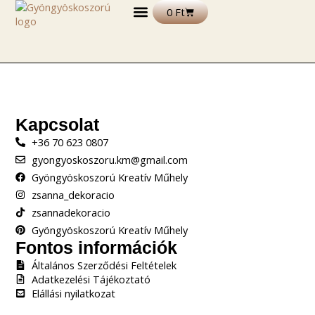
Skip
Kosár
0
Ft
to
content
DEKORÁCIÓS TERMÉKEK
FELIRATOS TERMÉKEK
EGYÉB TERMÉKEK ÉS ALAPANYAGOK
Kapcsolat
+36 70 623 0807
gyongyoskoszoru.km@gmail.com
Gyöngyöskoszorú Kreatív Műhely
zsanna_dekoracio
zsannadekoracio
Gyöngyöskoszorú Kreatív Műhely
Fontos információk
Általános Szerződési Feltételek
Adatkezelési Tájékoztató
Elállási nyilatkozat