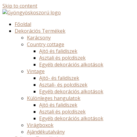
Skip to content
Főoldal
Dekorációs Termékek
Karácsony
Country cottage
Ajtó és falidíszek
Asztali és polcdíszek
Egyéb dekorációs alkotások
Vintage
Ajtó- és falidíszek
Asztali- és polcdíszek
Egyéb dekorációs alkotások
Különleges hangulatok
Ajtó és falidíszek
Asztali és polcdíszek
Egyéb dekorációs alkotások
Virágboxok
Ajándékutalvány