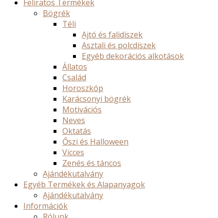
Feliratos Termékek
Bögrék
Téli
Ajtó és falidíszek
Asztali és polcdíszek
Egyéb dekorációs alkotások
Állatos
Család
Horoszkóp
Karácsonyi bögrék
Motivációs
Neves
Oktatás
Őszi és Halloween
Vicces
Zenés és táncos
Ajándékutalvány
Egyéb Termékek és Alapanyagok
Ajándékutalvány
Információk
Rólunk