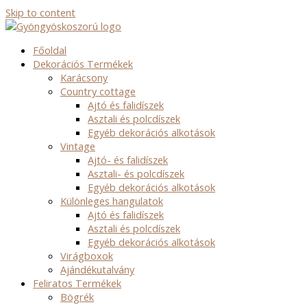
Skip to content
Főoldal
Dekorációs Termékek
Karácsony
Country cottage
Ajtó és falidíszek
Asztali és polcdíszek
Egyéb dekorációs alkotások
Vintage
Ajtó- és falidíszek
Asztali- és polcdíszek
Egyéb dekorációs alkotások
Különleges hangulatok
Ajtó és falidíszek
Asztali és polcdíszek
Egyéb dekorációs alkotások
Virágboxok
Ajándékutalvány
Feliratos Termékek
Bögrék