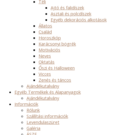
Téli
Ajtó és falidíszek
Asztali és polcdíszek
Egyéb dekorációs alkotások
Állatos
Család
Horoszkóp
Karácsonyi bögrék
Motivációs
Neves
Oktatás
Őszi és Halloween
Vicces
Zenés és táncos
Ajándékutalvány
Egyéb Termékek és Alapanyagok
Ajándékutalvány
Információk
Rólunk
Szállítási információk
Levendulaszüret
Galéria
ÁSZF