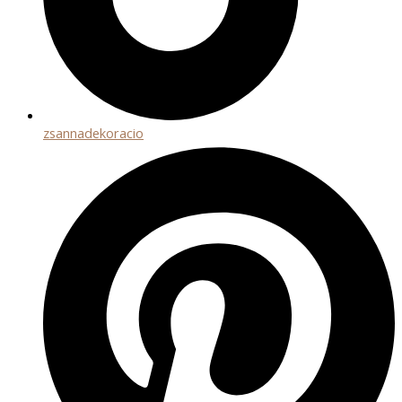
zsannadekoracio