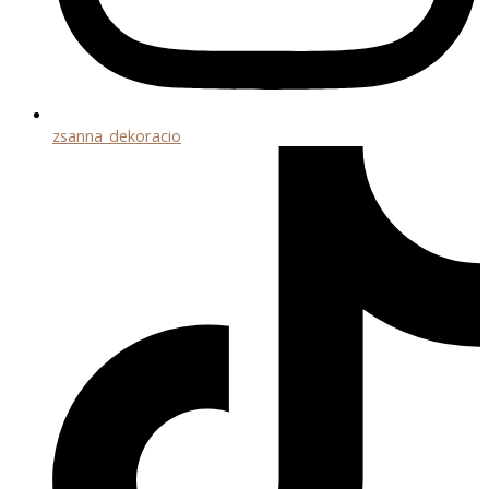
zsanna_dekoracio