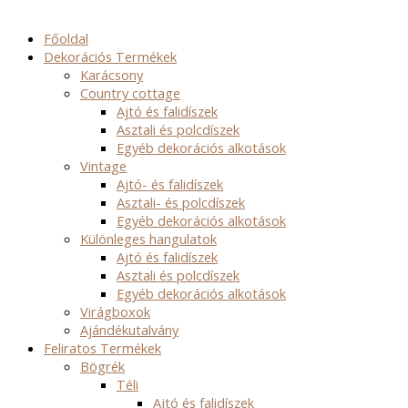
Főoldal
Dekorációs Termékek
Karácsony
Country cottage
Ajtó és falidíszek
Asztali és polcdíszek
Egyéb dekorációs alkotások
Vintage
Ajtó- és falidíszek
Asztali- és polcdíszek
Egyéb dekorációs alkotások
Különleges hangulatok
Ajtó és falidíszek
Asztali és polcdíszek
Egyéb dekorációs alkotások
Virágboxok
Ajándékutalvány
Feliratos Termékek
Bögrék
Téli
Ajtó és falidíszek