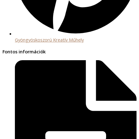
Gyöngyöskoszorú Kreatív Műhely
Fontos információk