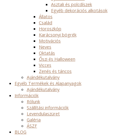
Asztali és polcdíszek
Egyéb dekorációs alkotások
Állatos
Család
Horoszkóp
Karácsonyi bögrék
Motivációs
Neves
Oktatás
Őszi és Halloween
Vicces
Zenés és táncos
Ajándékutalvány
Egyéb Termékek és Alapanyagok
Ajándékutalvány
Információk
Rólunk
Szállítási információk
Levendulaszüret
Galéria
ÁSZF
BLOG