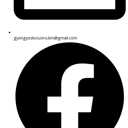
gyongyoskoszoru.km@gmail.com