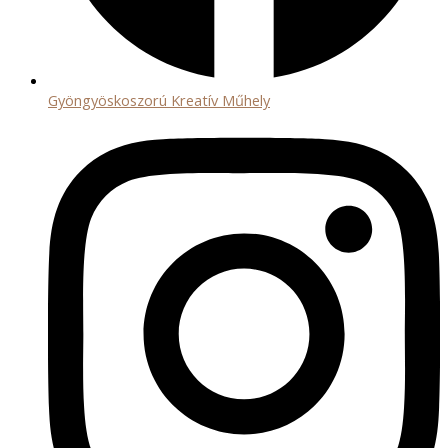
Gyöngyöskoszorú Kreatív Műhely