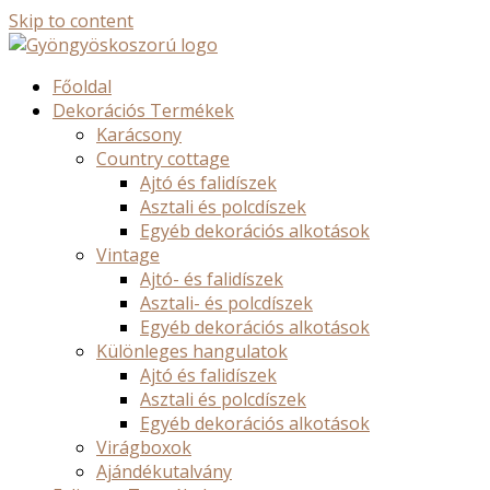
Skip to content
Főoldal
Dekorációs Termékek
Karácsony
Country cottage
Ajtó és falidíszek
Asztali és polcdíszek
Egyéb dekorációs alkotások
Vintage
Ajtó- és falidíszek
Asztali- és polcdíszek
Egyéb dekorációs alkotások
Különleges hangulatok
Ajtó és falidíszek
Asztali és polcdíszek
Egyéb dekorációs alkotások
Virágboxok
Ajándékutalvány