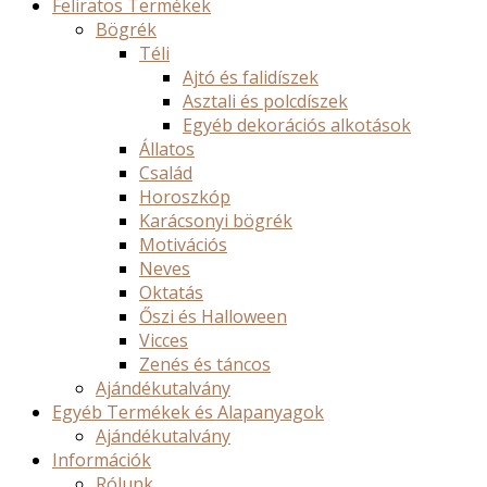
Feliratos Termékek
Bögrék
Téli
Ajtó és falidíszek
Asztali és polcdíszek
Egyéb dekorációs alkotások
Állatos
Család
Horoszkóp
Karácsonyi bögrék
Motivációs
Neves
Oktatás
Őszi és Halloween
Vicces
Zenés és táncos
Ajándékutalvány
Egyéb Termékek és Alapanyagok
Ajándékutalvány
Információk
Rólunk