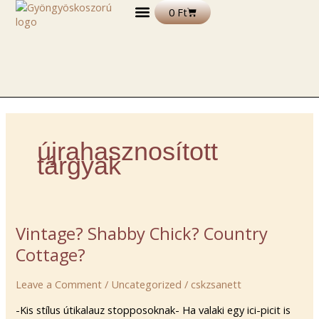
Skip
Kosár
0
Ft
to
content
DEKORÁCIÓS TERMÉKEK
FELIRATOS TERMÉKEK
EGYÉB TERMÉKEK ÉS ALAPANYAGOK
újrahasznosított
tárgyak
Vintage?
Vintage? Shabby Chick? Country
Shabby
Cottage?
Chick?
Country
Leave a Comment
/
Uncategorized
/
cskzsanett
Cottage?
-Kis stílus útikalauz stopposoknak- Ha valaki egy ici-picit is