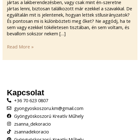
jártas a lakberendezésben, vagy csak mint én-szeretne
jártas lenni, biztosan találkozott már ezekkel a szavakkal. De
egyáltalán mit is jelentenek, hogyan lettek stílusirányzatok?
És pontosan mi is különbözteti meg őket? Ne aggódj, ha te
sem vagy ezekkel tökéletesen tisztában, én sem voltam, és
bevallom sokszor nekem […]
Read More »
Kapcsolat
+36 70 623 0807
gyongyoskoszoru.km@gmail.com
Gyöngyöskoszorú Kreatív Műhely
zsanna_dekoracio
zsannadekoracio
Gyöngyöskoszorú Kreatív Műhely