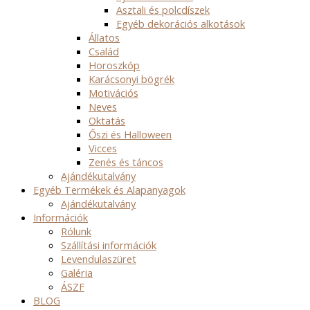
Asztali és polcdíszek
Egyéb dekorációs alkotások
Állatos
Család
Horoszkóp
Karácsonyi bögrék
Motivációs
Neves
Oktatás
Őszi és Halloween
Vicces
Zenés és táncos
Ajándékutalvány
Egyéb Termékek és Alapanyagok
Ajándékutalvány
Információk
Rólunk
Szállítási információk
Levendulaszüret
Galéria
ÁSZF
BLOG