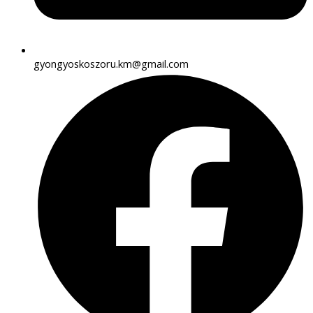
gyongyoskoszoru.km@gmail.com