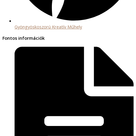
Gyöngyöskoszorú Kreatív Műhely
Fontos információk