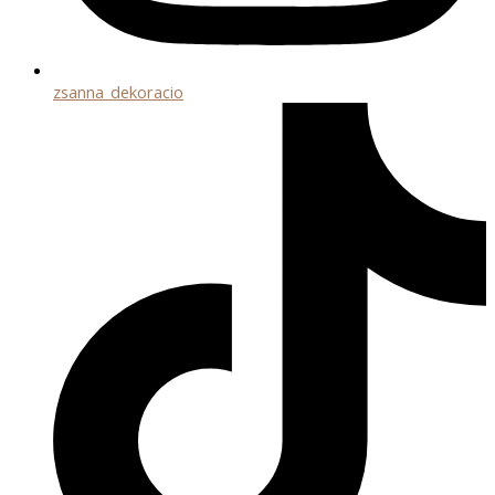
zsanna_dekoracio