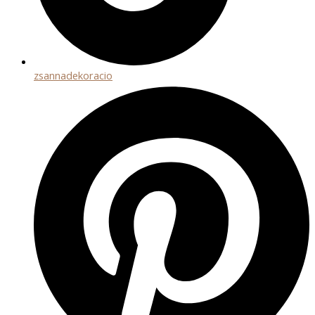
zsannadekoracio