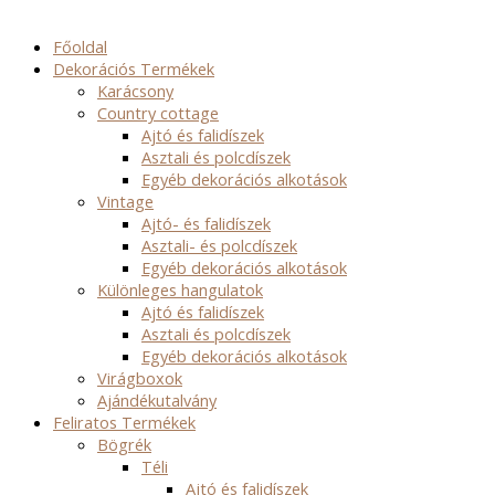
Főoldal
Dekorációs Termékek
Karácsony
Country cottage
Ajtó és falidíszek
Asztali és polcdíszek
Egyéb dekorációs alkotások
Vintage
Ajtó- és falidíszek
Asztali- és polcdíszek
Egyéb dekorációs alkotások
Különleges hangulatok
Ajtó és falidíszek
Asztali és polcdíszek
Egyéb dekorációs alkotások
Virágboxok
Ajándékutalvány
Feliratos Termékek
Bögrék
Téli
Ajtó és falidíszek