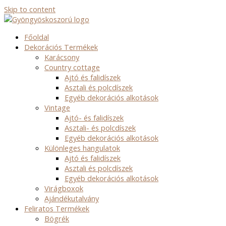
Skip to content
Főoldal
Dekorációs Termékek
Karácsony
Country cottage
Ajtó és falidíszek
Asztali és polcdíszek
Egyéb dekorációs alkotások
Vintage
Ajtó- és falidíszek
Asztali- és polcdíszek
Egyéb dekorációs alkotások
Különleges hangulatok
Ajtó és falidíszek
Asztali és polcdíszek
Egyéb dekorációs alkotások
Virágboxok
Ajándékutalvány
Feliratos Termékek
Bögrék