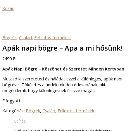
Kosár
Bögrék
,
Család
,
Feliratos termékek
Apák napi bögre – Apa a mi hősünk!
2490
Ft
Apák Napi Bögre – Köszönet és Szeretet Minden Kortyban
Mutasd ki szereteted és háládat ezzel a különleges, apák napi
bögrével! Tökéletes ajándék minden édesapának, aki
megérdemli, hogy különlegesnek érezze magát.
Elfogyott
Kategóriák:
Bögrék
,
Család
,
Feliratos termékek
Leírás
3 dl-es kerámia bögre egyedi mintával és felirattal