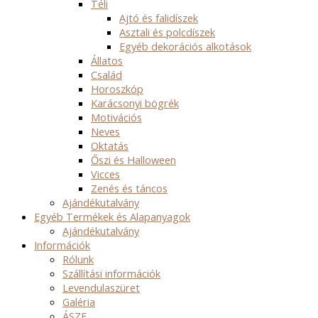
Téli
Ajtó és falidíszek
Asztali és polcdíszek
Egyéb dekorációs alkotások
Állatos
Család
Horoszkóp
Karácsonyi bögrék
Motivációs
Neves
Oktatás
Őszi és Halloween
Vicces
Zenés és táncos
Ajándékutalvány
Egyéb Termékek és Alapanyagok
Ajándékutalvány
Információk
Rólunk
Szállítási információk
Levendulaszüret
Galéria
ÁSZF