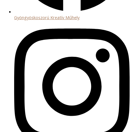
Gyöngyöskoszorú Kreatív Műhely