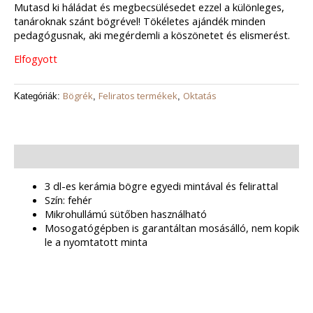
Mutasd ki háládat és megbecsülésedet ezzel a különleges,
tanároknak szánt bögrével! Tökéletes ajándék minden
pedagógusnak, aki megérdemli a köszönetet és elismerést.
Elfogyott
Bögrék
Feliratos termékek
Oktatás
Kategóriák:
,
,
Leírás
3 dl-es kerámia bögre egyedi mintával és felirattal
Szín: fehér
Mikrohullámú sütőben használható
Mosogatógépben is garantáltan mosásálló, nem kopik
le a nyomtatott minta