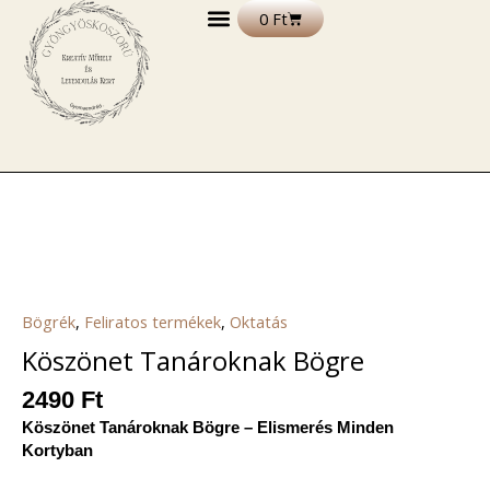
Skip
Kosár
0
Ft
to
content
DEKORÁCIÓS TERMÉKEK
FELIRATOS TERMÉKEK
EGYÉB TERMÉKEK ÉS ALAPANYAGOK
Bögrék
,
Feliratos termékek
,
Oktatás
Köszönet Tanároknak Bögre
2490
Ft
Köszönet Tanároknak Bögre – Elismerés Minden
Kortyban