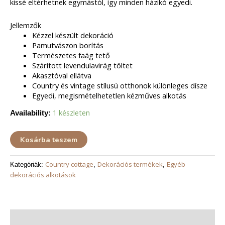
kissé eltérhetnek egymástól, így minden házikó egyedi.
Jellemzők
Kézzel készült dekoráció
Pamutvászon borítás
Természetes faág tető
Szárított levendulavirág töltet
Akasztóval ellátva
Country és vintage stílusú otthonok különleges dísze
Egyedi, megismételhetetlen kézműves alkotás
1 készleten
Availability:
Kosárba teszem
Country cottage
Dekorációs termékek
Egyéb
Kategóriák:
,
,
dekorációs alkotások
Leírás