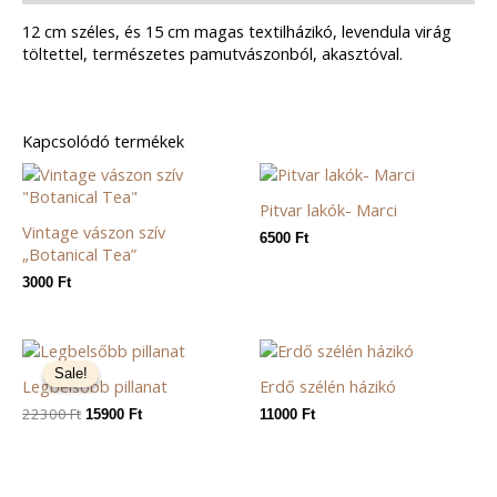
12 cm széles, és 15 cm magas textilházikó, levendula virág
töltettel, természetes pamutvászonból, akasztóval.
Kapcsolódó termékek
Pitvar lakók- Marci
Vintage vászon szív
6500
Ft
„Botanical Tea”
3000
Ft
Original
Current
price
price
Sale!
Sale!
Legbelsőbb pillanat
Erdő szélén házikó
was:
is:
22300 Ft.
15900 Ft.
22300
Ft
15900
Ft
11000
Ft