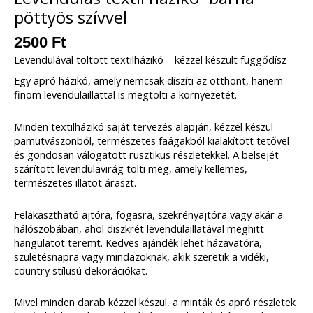
pöttyös szívvel
2500
Ft
Levendulával töltött textilházikó – kézzel készült függődísz
Egy apró házikó, amely nemcsak díszíti az otthont, hanem
finom levendulaillattal is megtölti a környezetét.
Minden textilházikó saját tervezés alapján, kézzel készül
pamutvászonból, természetes faágakból kialakított tetővel
és gondosan válogatott rusztikus részletekkel. A belsejét
szárított levendulavirág tölti meg, amely kellemes,
természetes illatot áraszt.
Felakasztható ajtóra, fogasra, szekrényajtóra vagy akár a
hálószobában, ahol diszkrét levendulaillatával meghitt
hangulatot teremt. Kedves ajándék lehet házavatóra,
születésnapra vagy mindazoknak, akik szeretik a vidéki,
country stílusú dekorációkat.
Mivel minden darab kézzel készül, a minták és apró részletek