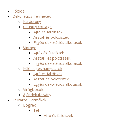
Főoldal
Dekorációs Termékek
Karácsony
Country cottage
Ajtó és falidíszek
Asztali és polcdíszek
Egyéb dekorációs alkotások
Vintage
Ajtó- és falidíszek
Asztali- és polcdíszek
Egyéb dekorációs alkotások
Különleges hangulatok
Ajtó és falidíszek
Asztali és polcdíszek
Egyéb dekorációs alkotások
Virágboxok
Ajándékutalvány
Feliratos Termékek
Bögrék
Téli
Ajtó és falidíszek