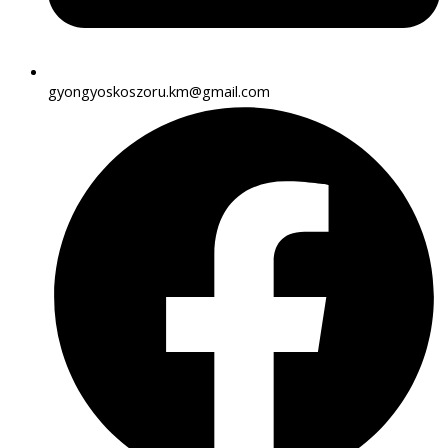
gyongyoskoszoru.km@gmail.com