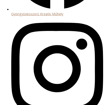
Gyöngyöskoszorú Kreatív Műhely