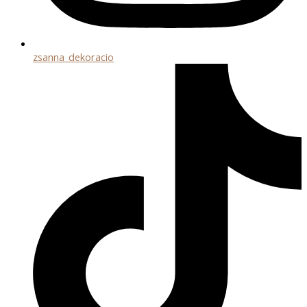
zsanna_dekoracio