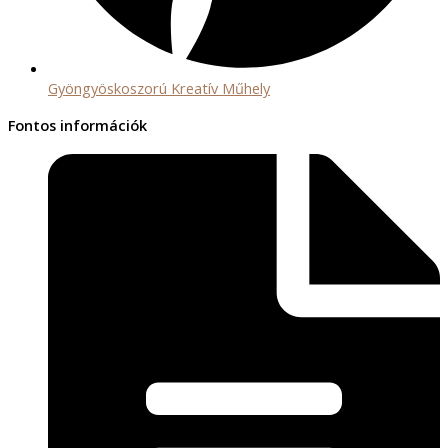
Gyöngyöskoszorú Kreatív Műhely
Fontos információk