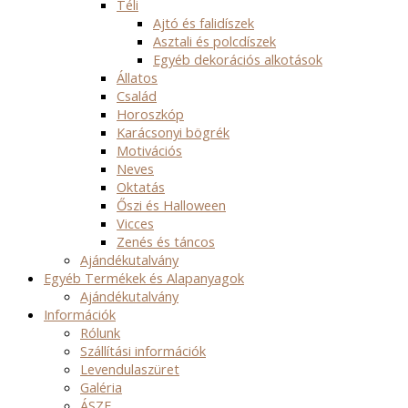
Téli
Ajtó és falidíszek
Asztali és polcdíszek
Egyéb dekorációs alkotások
Állatos
Család
Horoszkóp
Karácsonyi bögrék
Motivációs
Neves
Oktatás
Őszi és Halloween
Vicces
Zenés és táncos
Ajándékutalvány
Egyéb Termékek és Alapanyagok
Ajándékutalvány
Információk
Rólunk
Szállítási információk
Levendulaszüret
Galéria
ÁSZF