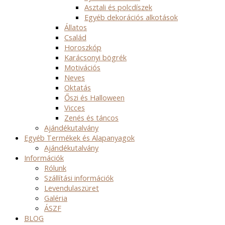
Asztali és polcdíszek
Egyéb dekorációs alkotások
Állatos
Család
Horoszkóp
Karácsonyi bögrék
Motivációs
Neves
Oktatás
Őszi és Halloween
Vicces
Zenés és táncos
Ajándékutalvány
Egyéb Termékek és Alapanyagok
Ajándékutalvány
Információk
Rólunk
Szállítási információk
Levendulaszüret
Galéria
ÁSZF
BLOG