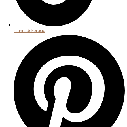
zsannadekoracio