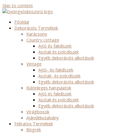
Skip to content
Főoldal
Dekorációs Termékek
Karácsony
Country cottage
Ajtó és falidíszek
Asztali és polcdíszek
Egyéb dekorációs alkotások
Vintage
Ajtó- és falidíszek
Asztali- és polcdíszek
Egyéb dekorációs alkotások
Különleges hangulatok
Ajtó és falidíszek
Asztali és polcdíszek
Egyéb dekorációs alkotások
Virágboxok
Ajándékutalvány
Feliratos Termékek
Bögrék