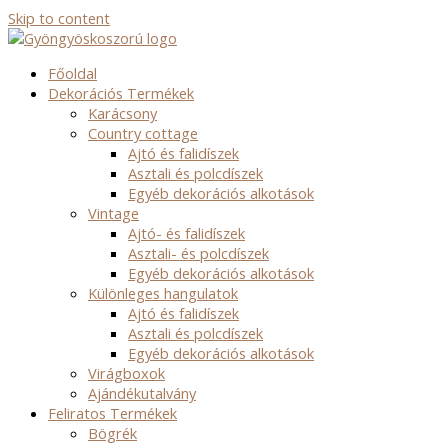
Skip to content
Főoldal
Dekorációs Termékek
Karácsony
Country cottage
Ajtó és falidíszek
Asztali és polcdíszek
Egyéb dekorációs alkotások
Vintage
Ajtó- és falidíszek
Asztali- és polcdíszek
Egyéb dekorációs alkotások
Különleges hangulatok
Ajtó és falidíszek
Asztali és polcdíszek
Egyéb dekorációs alkotások
Virágboxok
Ajándékutalvány
Feliratos Termékek
Bögrék