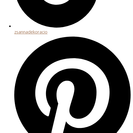
zsannadekoracio