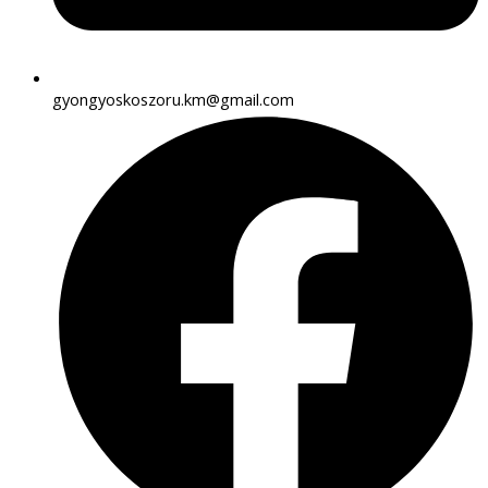
gyongyoskoszoru.km@gmail.com