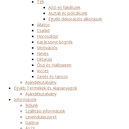
Téli
Ajtó és falidíszek
Asztali és polcdíszek
Egyéb dekorációs alkotások
Állatos
Család
Horoszkóp
Karácsonyi bögrék
Motivációs
Neves
Oktatás
Őszi és Halloween
Vicces
Zenés és táncos
Ajándékutalvány
Egyéb Termékek és Alapanyagok
Ajándékutalvány
Információk
Rólunk
Szállítási információk
Levendulaszüret
Galéria
ÁSZF