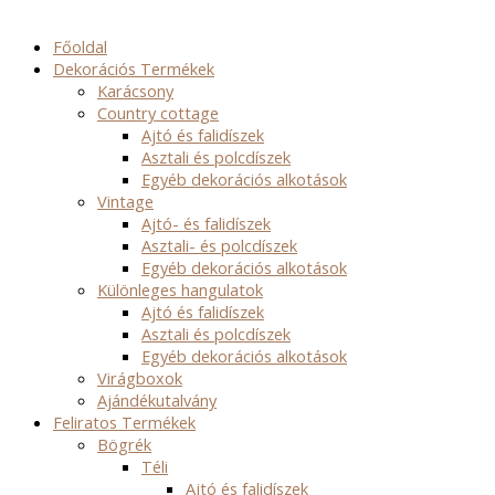
Főoldal
Dekorációs Termékek
Karácsony
Country cottage
Ajtó és falidíszek
Asztali és polcdíszek
Egyéb dekorációs alkotások
Vintage
Ajtó- és falidíszek
Asztali- és polcdíszek
Egyéb dekorációs alkotások
Különleges hangulatok
Ajtó és falidíszek
Asztali és polcdíszek
Egyéb dekorációs alkotások
Virágboxok
Ajándékutalvány
Feliratos Termékek
Bögrék
Téli
Ajtó és falidíszek