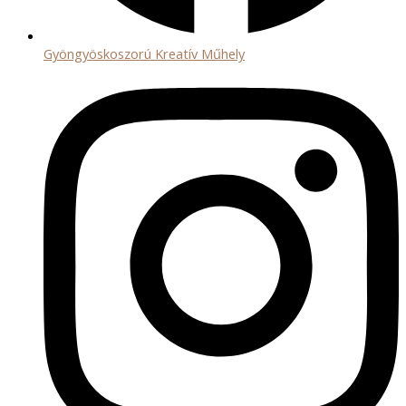
Gyöngyöskoszorú Kreatív Műhely