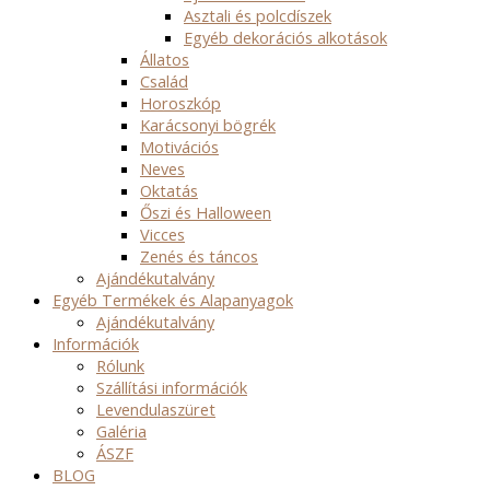
Asztali és polcdíszek
Egyéb dekorációs alkotások
Állatos
Család
Horoszkóp
Karácsonyi bögrék
Motivációs
Neves
Oktatás
Őszi és Halloween
Vicces
Zenés és táncos
Ajándékutalvány
Egyéb Termékek és Alapanyagok
Ajándékutalvány
Információk
Rólunk
Szállítási információk
Levendulaszüret
Galéria
ÁSZF
BLOG