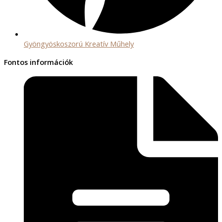
Gyöngyöskoszorú Kreatív Műhely
Fontos információk