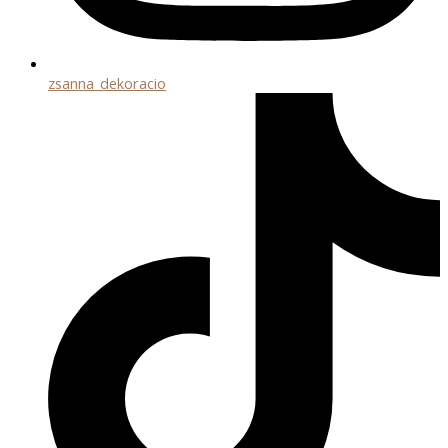
zsanna_dekoracio