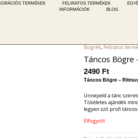
KORÁCIÓS TERMÉKEK
FELIRATOS TERMÉKEK
EGYÉ
INFORMÁCIÓK
BLOG
Bögrék
,
Feliratos term
Táncos Bögre 
2490
Ft
Táncos Bögre – Ritmu
Ünnepeld a tánc szerete
Tökéletes ajándék mind
legyen szó profi táncos
Elfogyott