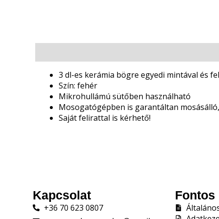
Leírás
3 dl-es kerámia bögre egyedi mintával és fel
Szín: fehér
Mikrohullámú sütőben használható
Mosogatógépben is garantáltan mosásálló,
Saját felirattal is kérhető!
Kapcsolat
Fontos 
+36 70 623 0807
Általáno
Adatkeze