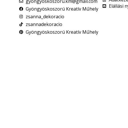
gyongyoskoszoru.km@gmail.com
Elállási 
Gyöngyöskoszorú Kreatív Műhely
zsanna_dekoracio
zsannadekoracio
Gyöngyöskoszorú Kreatív Műhely