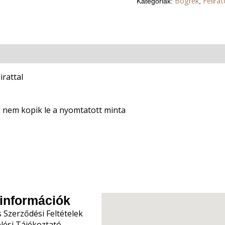
Bögrék
Felira
Kategóriák:
,
irattal
 nem kopik le a nyomtatott minta
információk
s Szerződési Feltételek
lési Tájékoztató