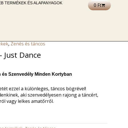
B TERMÉKEK ÉS ALAPANYAGOK
0
Ft
Kosár
ékek
,
Zenés és táncos
– Just Dance
s és Szenvedély Minden Kortyban
tét ezzel a különleges, táncos bögrével!
enkinek, aki szenvedélyesen rajong a táncért,
ról vagy lelkes amatőrről.