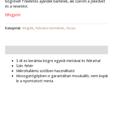
bögrével! Tökéletes ajándék bárkinek, aki szereti a jókedvet
és a nevetést.
Elfogyott
Bögrék
Feliratos termékek
Vicces
Kategóriák:
,
,
Leírás
3 dl-es kerámia bögre egyedi mintával és felirattal
Szín: fehér
Mikrohullámú sütőben használható
Mosogatógépben is garantáltan mosásálló, nem kopik
le a nyomtatott minta