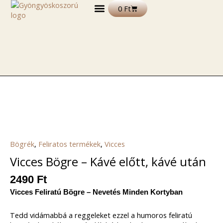
Skip
Kosár
0
Ft
to
content
DEKORÁCIÓS TERMÉKEK
FELIRATOS TERMÉKEK
EGYÉB TERMÉKEK ÉS ALAPANYAGOK
Bögrék
,
Feliratos termékek
,
Vicces
Vicces Bögre – Kávé előtt, kávé után
2490
Ft
Vicces Feliratú Bögre – Nevetés Minden Kortyban
Tedd vidámabbá a reggeleket ezzel a humoros feliratú