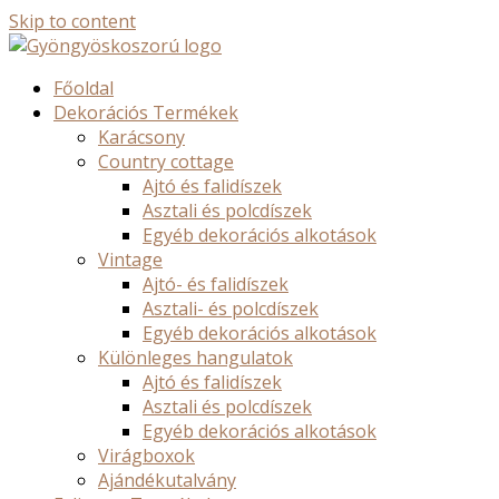
Skip to content
Főoldal
Dekorációs Termékek
Karácsony
Country cottage
Ajtó és falidíszek
Asztali és polcdíszek
Egyéb dekorációs alkotások
Vintage
Ajtó- és falidíszek
Asztali- és polcdíszek
Egyéb dekorációs alkotások
Különleges hangulatok
Ajtó és falidíszek
Asztali és polcdíszek
Egyéb dekorációs alkotások
Virágboxok
Ajándékutalvány