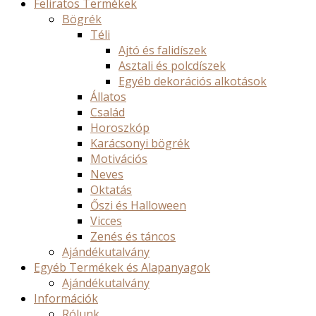
Feliratos Termékek
Bögrék
Téli
Ajtó és falidíszek
Asztali és polcdíszek
Egyéb dekorációs alkotások
Állatos
Család
Horoszkóp
Karácsonyi bögrék
Motivációs
Neves
Oktatás
Őszi és Halloween
Vicces
Zenés és táncos
Ajándékutalvány
Egyéb Termékek és Alapanyagok
Ajándékutalvány
Információk
Rólunk