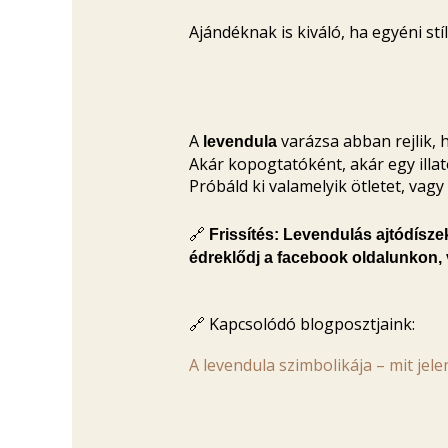
Ajándéknak is kiváló, ha egyéni stí
A
varázsa abban rejlik, 
levendula
Akár kopogtatóként, akár egy illa
Próbáld ki valamelyik ötletet, vagy
🔗
Frissítés: Levendulás ajtódísze
édreklődj a facebook oldalunkon,
🔗 Kapcsolódó blogposztjaink:
A levendula szimbolikája – mit jel