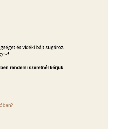
séget és vidéki bájt sugároz.
gysz!
ben rendelni szeretnél kérjük
ióban?