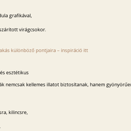
dula grafikával,
szárított virágcsokor.
akás különböző pontjaira – inspiráció itt
 és esztétikus
skák nemcsak kellemes illatot biztosítanak, hanem gyönyörű
ra, kilincsre,
.