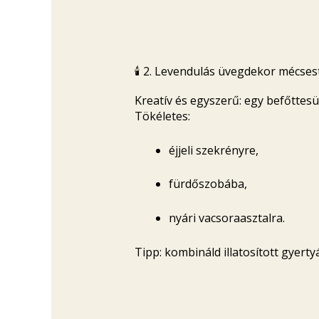
🕯️ 2. Levendulás üvegdekor mécses
Kreatív és egyszerű: egy befőttesü
Tökéletes:
éjjeli szekrényre,
fürdőszobába,
nyári vacsoraasztalra.
Tipp: kombináld illatosított gyertyá