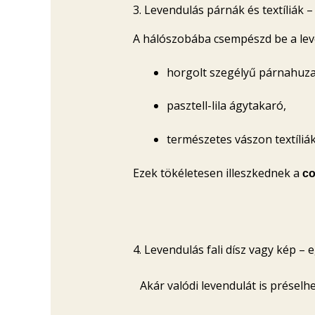
3. Levendulás párnák és textíliák 
A hálószobába csempészd be a lev
horgolt szegélyű párnahuza
pasztell-lila ágytakaró,
természetes vászon textíliák
Ezek tökéletesen illeszkednek a
co
4. Levendulás fali dísz vagy kép –
Akár valódi levendulát is préselh