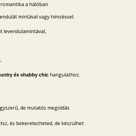
– romantika a hálóban
endulát mintával vagy hímzéssel:
t levendulamintával,
.
hangulathoz.
untry és shabby chic
 egyszerű, de mutatós megoldás
etsz, és bekeretezheted, de készülhet: