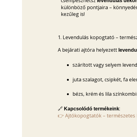
csempészhetsz
levendulás dekor
különböző pontjaira – könnyedén,
kezűleg is!
1. Levendulás kopogtató – termész
A bejárati ajtóra helyezett
levendu
szárított vagy selyem levend
juta szalagot, csipkét, fa el
bézs, krém és lila színkombi
🔗
:
Kapcsolódó termékeink
👉 Ajtókopogtatók – természetes