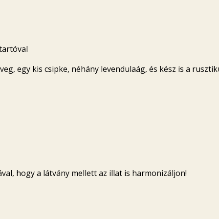
tartóval
veg, egy kis csipke, néhány levendulaág, és kész is a ruszti
val, hogy a látvány mellett az illat is harmonizáljon!