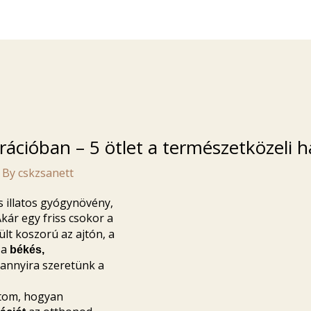
rációban – 5 ötlet a természetközeli 
 By
cskzsanett
 illatos gyógynövény,
Akár egy friss csokor a
lt koszorú az ajtón, a
 a
békés,
 annyira szeretünk a
tom, hogyan