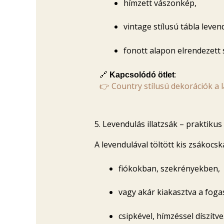
hímzett vászonkép,
vintage stílusú tábla leven
fonott alapon elrendezett 
🔗
:
Kapcsolódó ötlet
👉 Country stílusú dekorációk a l
5. Levendulás illatzsák – praktikus
A levendulával töltött kis zsákoc
fiókokban, szekrényekben,
vagy akár kiakasztva a fogas
csipkével, hímzéssel díszítve