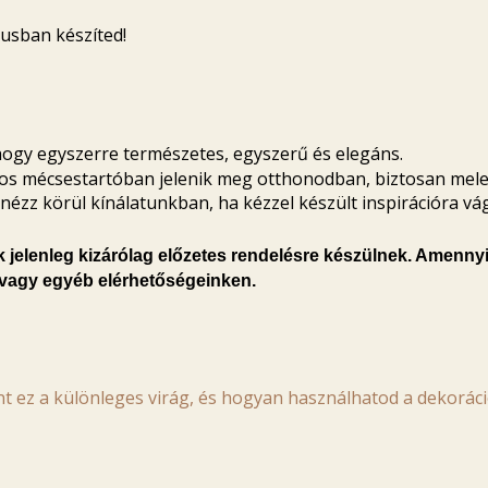
lusban készíted!
hogy egyszerre természetes, egyszerű és elegáns.
tos mécsestartóban jelenik meg otthonodban, biztosan meleg
 nézz körül kínálatunkban, ha kézzel készült inspirációra vá
k jelenleg kizárólag előzetes rendelésre készülnek. Amennyi
 vagy egyéb elérhetőségeinken.
ent ez a különleges virág, és hogyan használhatod a dekorác