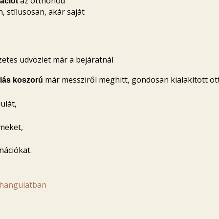
az otthonod
ációt
 stílusosan, akár saját
etes üdvözlet már a bejáratnál
már messziről meghitt, gondosan kialakított ot
lás koszorú
ulát,
emeket,
nációkat.
 hangulatban