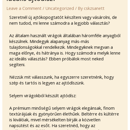
Leave a Comment
/
Uncategorized
/ By
cskzsanett
Szeretnél új ajtókopogtatót készíteni vagy vásárolni, de
nem tudod, mi lenne számodra a legjobb választás?
Az általam használt virágok általában háromféle anyagból
készülnek. Mindegyik alapanyag más-más
tulajdonságokkal rendelkezik. Mindegyiknek megvan a
maga előnye, és hátránya is. Hogy számodra melyik lenne
az ideális választás? Ebben próbálok most neked
segíteni.
Nézzük mit válasszunk, ha egyszerre szeretnénk, hogy
szép és tartós is legyen az ajtódíszünk.
Selyem virágokból készült ajtódísz:
A prémium minőségű selyem virágok elegánsak, finom
textúrájúak és gyönyörűen élethűek. Beltérre és kültérre
is kiválóak, mivel mérsékelten bírják a közvetlen
napsütést és az esőt. Ha szeretnéd, hogy az