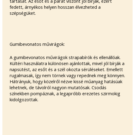
tartását. Az esőt és a párát viszont jól bírják, ezért
fedett, árnyékos helyen hosszan élvezheted a
szépségüket.
Gumibevonatos művirágok:
A gumibevonatos művirágok strapabírók és ellenállóak.
Kültéri használatra különösen ajánlottak, mivel jól bírják a
napsütést, az esőt és a szél okozta sérüléseket. Emellett
rugalmasak, így nem törnek vagy repednek meg könnyen.
Hátrányuk, hogy közelről nézve kissé műanyag hatásúak
lehetnek, de távolról nagyon mutatósak. Csodás
színekben pompáznak, a legapróbb erezetes szirmokig
kidolgozottak.