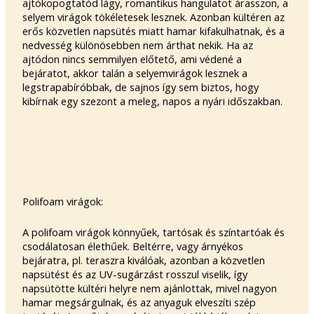
ajtókopogtatód lágy, romantikus hangulatot árasszon, a
selyem virágok tökéletesek lesznek. Azonban kültéren az
erős közvetlen napsütés miatt hamar kifakulhatnak, és a
nedvesség különösebben nem árthat nekik. Ha az
ajtódon nincs semmilyen előtető, ami védené a
bejáratot, akkor talán a selyemvirágok lesznek a
legstrapabíróbbak, de sajnos így sem biztos, hogy
kibírnak egy szezont a meleg, napos a nyári időszakban.
Polifoam virágok:
A polifoam virágok könnyűek, tartósak és színtartóak és
csodálatosan élethűek. Beltérre, vagy árnyékos
bejáratra, pl. teraszra kiválóak, azonban a közvetlen
napsütést és az UV-sugárzást rosszul viselik, így
napsütötte kültéri helyre nem ajánlottak, mivel nagyon
hamar megsárgulnak, és az anyaguk elveszíti szép