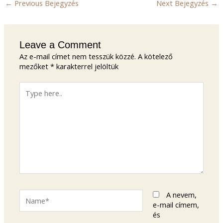
←
Previous Bejegyzés
Next Bejegyzés
→
Leave a Comment
Az e-mail címet nem tesszük közzé.
A kötelező
mezőket
*
karakterrel jelöltük
Type
here..
Name*
A nevem,
e-mail címem,
és