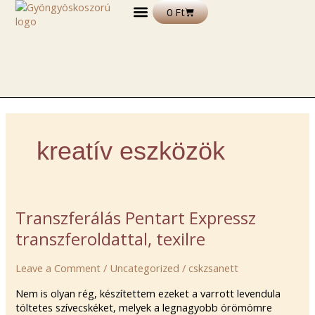
Skip
Kosár
0
Ft
to
content
DEKORÁCIÓS TERMÉKEK
FELIRATOS TERMÉKEK
EGYÉB TERMÉKEK ÉS ALAPANYAGOK
kreatív eszközök
Transzferálás
Transzferálás Pentart Expressz
Pentart
transzferoldattal, texilre
Expressz
transzferoldattal,
Leave a Comment
/
Uncategorized
/
cskzsanett
texilre
Nem is olyan rég, készítettem ezeket a varrott levendula
töltetes szívecskéket, melyek a legnagyobb örömömre