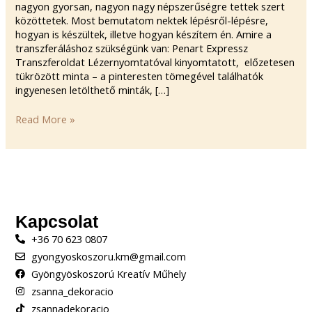
nagyon gyorsan, nagyon nagy népszerűségre tettek szert
közöttetek. Most bemutatom nektek lépésről-lépésre,
hogyan is készültek, illetve hogyan készítem én. Amire a
transzferáláshoz szükségünk van: Penart Expressz
Transzferoldat Lézernyomtatóval kinyomtatott, előzetesen
tükrözött minta – a pinteresten tömegével találhatók
ingyenesen letölthető minták, […]
Read More »
Kapcsolat
+36 70 623 0807
gyongyoskoszoru.km@gmail.com
Gyöngyöskoszorú Kreatív Műhely
zsanna_dekoracio
zsannadekoracio