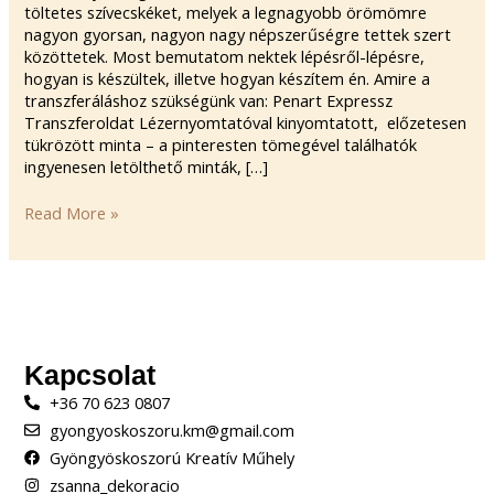
töltetes szívecskéket, melyek a legnagyobb örömömre
nagyon gyorsan, nagyon nagy népszerűségre tettek szert
közöttetek. Most bemutatom nektek lépésről-lépésre,
hogyan is készültek, illetve hogyan készítem én. Amire a
transzferáláshoz szükségünk van: Penart Expressz
Transzferoldat Lézernyomtatóval kinyomtatott, előzetesen
tükrözött minta – a pinteresten tömegével találhatók
ingyenesen letölthető minták, […]
Read More »
Kapcsolat
+36 70 623 0807
gyongyoskoszoru.km@gmail.com
Gyöngyöskoszorú Kreatív Műhely
zsanna_dekoracio