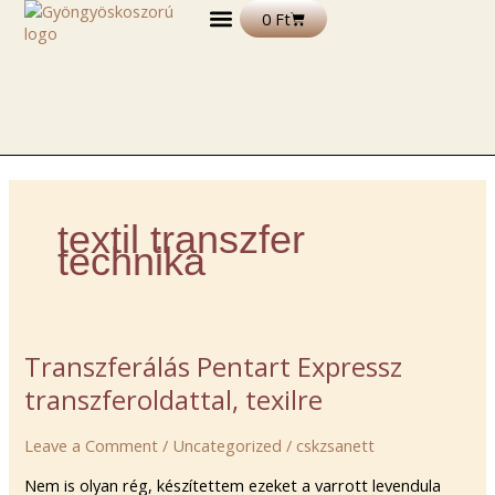
Skip
Kosár
0
Ft
to
content
DEKORÁCIÓS TERMÉKEK
FELIRATOS TERMÉKEK
EGYÉB TERMÉKEK ÉS ALAPANYAGOK
textil transzfer
technika
Transzferálás
Transzferálás Pentart Expressz
Pentart
transzferoldattal, texilre
Expressz
transzferoldattal,
Leave a Comment
/
Uncategorized
/
cskzsanett
texilre
Nem is olyan rég, készítettem ezeket a varrott levendula