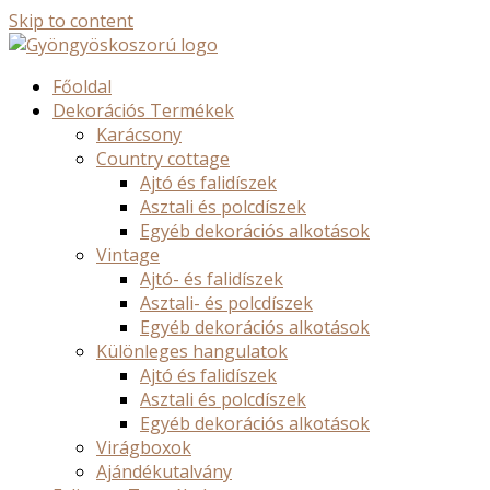
Skip to content
Főoldal
Dekorációs Termékek
Karácsony
Country cottage
Ajtó és falidíszek
Asztali és polcdíszek
Egyéb dekorációs alkotások
Vintage
Ajtó- és falidíszek
Asztali- és polcdíszek
Egyéb dekorációs alkotások
Különleges hangulatok
Ajtó és falidíszek
Asztali és polcdíszek
Egyéb dekorációs alkotások
Virágboxok
Ajándékutalvány