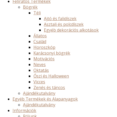
Feliratos Termékek
Bögrék
Téli
Ajtó és falidíszek
Asztali és polcdíszek
Egyéb dekorációs alkotások
Állatos
Család
Horoszkóp
Karácsonyi bögrék
Motivációs
Neves
Oktatás
Őszi és Halloween
Vicces
Zenés és táncos
Ajándékutalvány
Egyéb Termékek és Alapanyagok
Ajándékutalvány
Információk
Rólunk