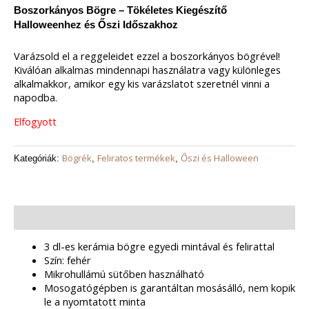
Boszorkányos Bögre – Tökéletes Kiegészítő
Halloweenhez és Őszi Időszakhoz
Varázsold el a reggeleidet ezzel a boszorkányos bögrével!
Kiválóan alkalmas mindennapi használatra vagy különleges
alkalmakkor, amikor egy kis varázslatot szeretnél vinni a
napodba.
Elfogyott
Bögrék
Feliratos termékek
Őszi és Halloween
Kategóriák:
,
,
Leírás
3 dl-es kerámia bögre egyedi mintával és felirattal
Szín: fehér
Mikrohullámú sütőben használható
Mosogatógépben is garantáltan mosásálló, nem kopik
le a nyomtatott minta