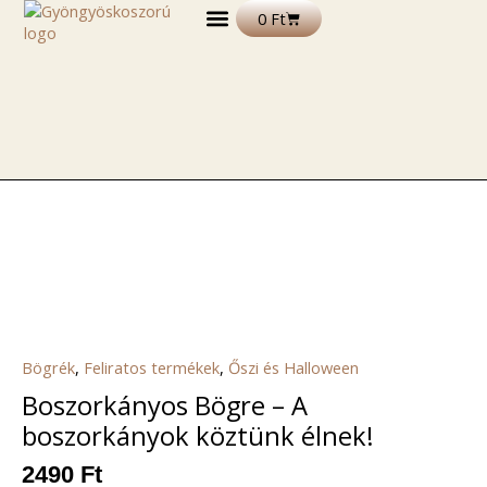
Skip
Kosár
0
Ft
to
content
DEKORÁCIÓS TERMÉKEK
FELIRATOS TERMÉKEK
EGYÉB TERMÉKEK ÉS ALAPANYAGOK
Bögrék
,
Feliratos termékek
,
Őszi és Halloween
Boszorkányos Bögre – A
boszorkányok köztünk élnek!
2490
Ft