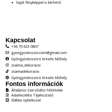
Saját fényképpel is kérhető
Kapcsolat
+36 70 623 0807
gyongyoskoszoru.km@gmail.com
Gyöngyöskoszorú Kreatív Műhely
zsanna_dekoracio
zsannadekoracio
Gyöngyöskoszorú Kreatív Műhely
Fontos információk
Általános Szerződési Feltételek
Adatkezelési Tájékoztató
Elállási nyilatkozat