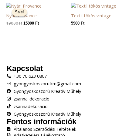
Original
Current
price
price
Sale!
Sale!
Nyári Provance
Textil tökös vintage
was:
is:
19000 Ft.
15900 Ft.
19000
Ft
15900
Ft
5900
Ft
Kapcsolat
+36 70 623 0807
gyongyoskoszoru.km@gmail.com
Gyöngyöskoszorú Kreatív Műhely
zsanna_dekoracio
zsannadekoracio
Gyöngyöskoszorú Kreatív Műhely
Fontos információk
Általános Szerződési Feltételek
Adatkezelési Tájékoztató