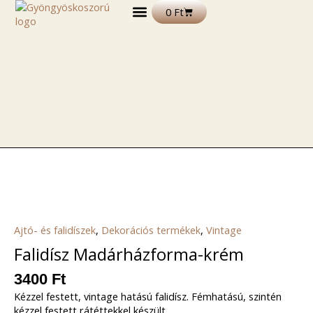
Skip
Kosár
0
Ft
to
content
DEKORÁCIÓS TERMÉKEK
FELIRATOS TERMÉKEK
EGYÉB TERMÉKEK ÉS ALAPANYAGOK
Falidísz
Madárházforma-
krém
mennyiség
Ajtó- és falidíszek
,
Dekorációs termékek
,
Vintage
Falidísz Madárházforma-krém
3400
Ft
Kézzel festett, vintage hatású falidísz. Fémhatású, szintén
kézzel festett rátéttekkel készült.