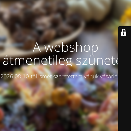
A webshop
átmenetileg szünetel!
2026.08.10-től ismét szeretettem várjuk vásárlóinkat.