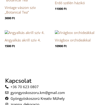
Erdő szélén házikó
Vintage vászon szív
11000
Ft
„Botanical Tea”
3000
Ft
Angyalkás akrill szív 4.
Virágbox orchideákkal
1500
Ft
10900
Ft
Kapcsolat
+36 70 623 0807
gyongyoskoszoru.km@gmail.com
Gyöngyöskoszorú Kreatív Műhely
zsanna_dekoracio