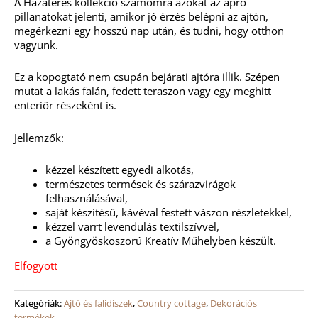
A Hazatérés kollekció számomra azokat az apró
pillanatokat jelenti, amikor jó érzés belépni az ajtón,
megérkezni egy hosszú nap után, és tudni, hogy otthon
vagyunk.
Ez a kopogtató nem csupán bejárati ajtóra illik. Szépen
mutat a lakás falán, fedett teraszon vagy egy meghitt
enteriőr részeként is.
Jellemzők:
kézzel készített egyedi alkotás,
természetes termések és szárazvirágok
felhasználásával,
saját készítésű, kávéval festett vászon részletekkel,
kézzel varrt levendulás textilszívvel,
a Gyöngyöskoszorú Kreatív Műhelyben készült.
Elfogyott
Kategóriák:
Ajtó és falidíszek
,
Country cottage
,
Dekorációs
termékek