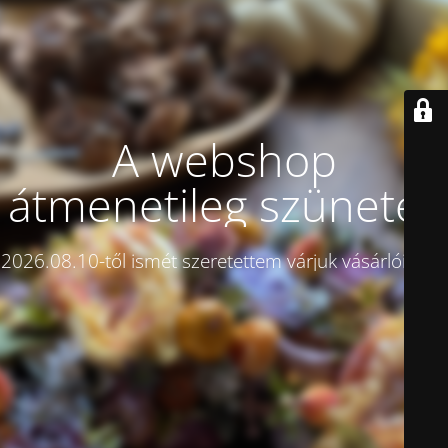
A webshop
átmenetileg szünetel!
2026.08.10-től ismét szeretettem várjuk vásárlóinkat.