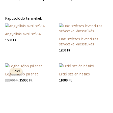
Kapcsolódó termékek
Angyalkás akrill szív 4.
Házi szőttes levendulás
1500
Ft
szívecske -hosszúkás
1200
Ft
Original
Current
price
price
Sale!
Sale!
Legbelsőbb pillanat
Erdő szélén házikó
was:
is:
22300 Ft.
15900 Ft.
22300
Ft
15900
Ft
11000
Ft