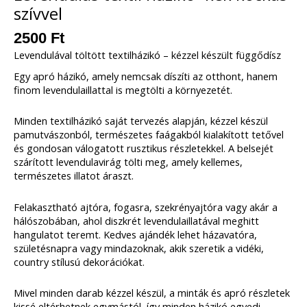
szívvel
2500
Ft
Levendulával töltött textilházikó – kézzel készült függődísz
Egy apró házikó, amely nemcsak díszíti az otthont, hanem
finom levendulaillattal is megtölti a környezetét.
Minden textilházikó saját tervezés alapján, kézzel készül
pamutvászonból, természetes faágakból kialakított tetővel
és gondosan válogatott rusztikus részletekkel. A belsejét
szárított levendulavirág tölti meg, amely kellemes,
természetes illatot áraszt.
Felakasztható ajtóra, fogasra, szekrényajtóra vagy akár a
hálószobában, ahol diszkrét levendulaillatával meghitt
hangulatot teremt. Kedves ajándék lehet házavatóra,
születésnapra vagy mindazoknak, akik szeretik a vidéki,
country stílusú dekorációkat.
Mivel minden darab kézzel készül, a minták és apró részletek
kissé eltérhetnek egymástól, így minden házikó egyedi.