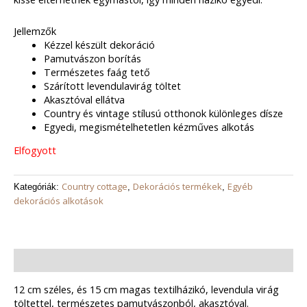
Jellemzők
Kézzel készült dekoráció
Pamutvászon borítás
Természetes faág tető
Szárított levendulavirág töltet
Akasztóval ellátva
Country és vintage stílusú otthonok különleges dísze
Egyedi, megismételhetetlen kézműves alkotás
Elfogyott
Country cottage
Dekorációs termékek
Egyéb
Kategóriák:
,
,
dekorációs alkotások
Leírás
12 cm széles, és 15 cm magas textilházikó, levendula virág
töltettel, természetes pamutvászonból, akasztóval.