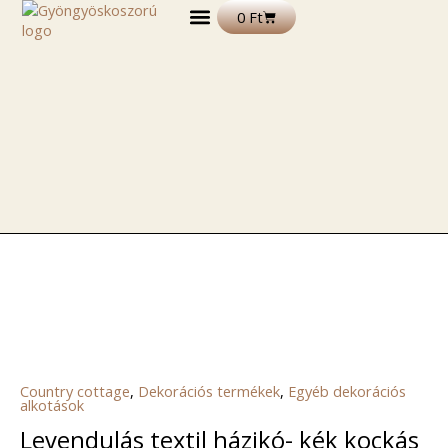
Skip
Kosár
0
Ft
to
content
DEKORÁCIÓS TERMÉKEK
FELIRATOS TERMÉKEK
EGYÉB TERMÉKEK ÉS ALAPANYAGOK
Country cottage
,
Dekorációs termékek
,
Egyéb dekorációs
alkotások
Levendulás textil házikó- kék kockás