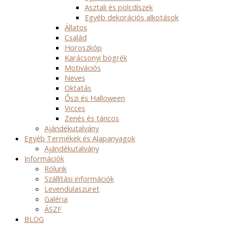
Asztali és polcdíszek
Egyéb dekorációs alkotások
Állatos
Család
Horoszkóp
Karácsonyi bögrék
Motivációs
Neves
Oktatás
Őszi és Halloween
Vicces
Zenés és táncos
Ajándékutalvány
Egyéb Termékek és Alapanyagok
Ajándékutalvány
Információk
Rólunk
Szállítási információk
Levendulaszüret
Galéria
ÁSZF
BLOG