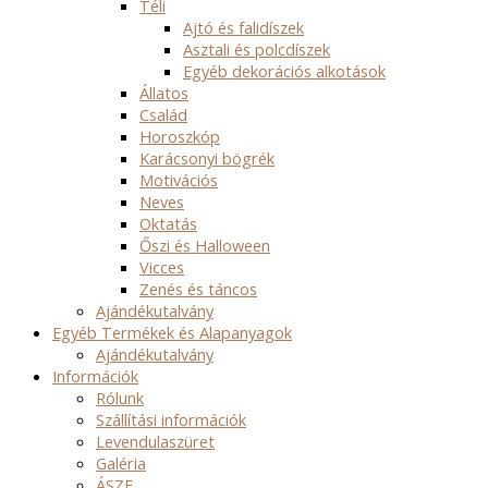
Téli
Ajtó és falidíszek
Asztali és polcdíszek
Egyéb dekorációs alkotások
Állatos
Család
Horoszkóp
Karácsonyi bögrék
Motivációs
Neves
Oktatás
Őszi és Halloween
Vicces
Zenés és táncos
Ajándékutalvány
Egyéb Termékek és Alapanyagok
Ajándékutalvány
Információk
Rólunk
Szállítási információk
Levendulaszüret
Galéria
ÁSZF