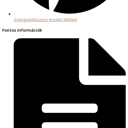
Gyöngyöskoszorú Kreatív Műhely
Fontos információk