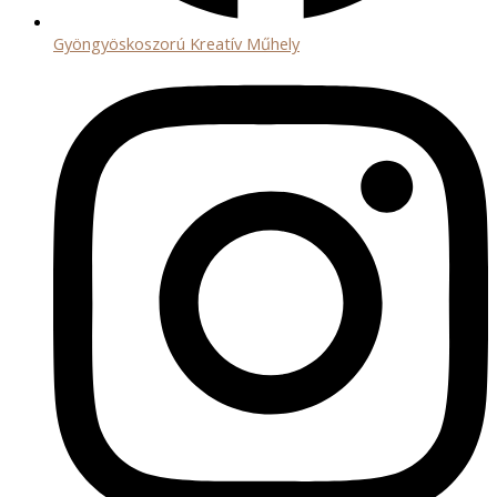
Gyöngyöskoszorú Kreatív Műhely