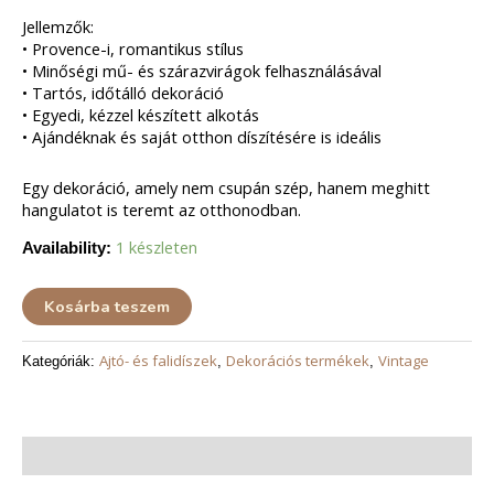
Jellemzők:
• Provence-i, romantikus stílus
• Minőségi mű- és szárazvirágok felhasználásával
• Tartós, időtálló dekoráció
• Egyedi, kézzel készített alkotás
• Ajándéknak és saját otthon díszítésére is ideális
Egy dekoráció, amely nem csupán szép, hanem meghitt
hangulatot is teremt az otthonodban.
1 készleten
Availability:
Kosárba teszem
Ajtó- és falidíszek
Dekorációs termékek
Vintage
Kategóriák:
,
,
Leírás