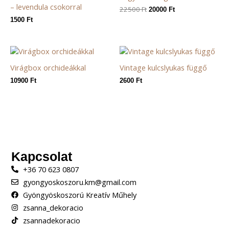
– levendula csokorral
22500
Ft
20000
Ft
1500
Ft
Virágbox orchideákkal
Vintage kulcslyukas függő
10900
Ft
2600
Ft
Kapcsolat
+36 70 623 0807
gyongyoskoszoru.km@gmail.com
Gyöngyöskoszorú Kreatív Műhely
zsanna_dekoracio
zsannadekoracio