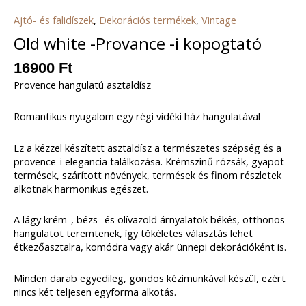
Ajtó- és falidíszek
,
Dekorációs termékek
,
Vintage
Old white -Provance -i kopogtató
16900
Ft
Provence hangulatú asztaldísz
Romantikus nyugalom egy régi vidéki ház hangulatával
Ez a kézzel készített asztaldísz a természetes szépség és a
provence-i elegancia találkozása. Krémszínű rózsák, gyapot
termések, szárított növények, termések és finom részletek
alkotnak harmonikus egészet.
A lágy krém-, bézs- és olívazöld árnyalatok békés, otthonos
hangulatot teremtenek, így tökéletes választás lehet
étkezőasztalra, komódra vagy akár ünnepi dekorációként is.
Minden darab egyedileg, gondos kézimunkával készül, ezért
nincs két teljesen egyforma alkotás.