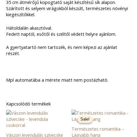
35 cm átmérőjű kopogtató saját készítésű sík alapon.
Szárított és selyem virágokból készült, természetes növényi
kiegészítőkkel.
Hátoldalán akasztóval.
Fedett naptól, esőtől és széltől védett helyre ajánlom.
A gyertyatartó nem tartozék, és nem képezi az ajánlat
részét.
Mpl automatàba a mérete miatt nem postázható.
Kapcsolódó termékek
Original
Current
price
price
Sale!
Sale!
was:
is:
22500 Ft.
20000 Ft.
Természetes romantika –
Vászon levendulás szívecske
Lágyabb hang