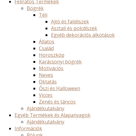
Feliratos Termékek
Bögrék
Téli
Ajtó és falidíszek
Asztali és polcdíszek
Egyéb dekorációs alkotások
Állatos
Család
Horoszkóp
Karácsonyi bögrék
Motivációs
Neves
Oktatás
Őszi és Halloween
Vicces
Zenés és táncos
Ajándékutalvány
Egyéb Termékek és Alapanyagok
Ajándékutalvány
Információk
Rólunk