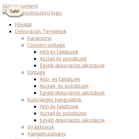
Skip to content
Sale!
Sale!
Sale!
Sale!
Főoldal
Dekorációs Termékek
Karácsony
Country cottage
Ajtó és falidíszek
Asztali és polcdíszek
Egyéb dekorációs alkotások
Vintage
Ajtó- és falidíszek
Asztali- és polcdíszek
Egyéb dekorációs alkotások
Különleges hangulatok
Ajtó és falidíszek
Asztali és polcdíszek
Egyéb dekorációs alkotások
Virágboxok
Ajándékutalvány