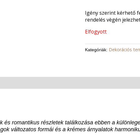
Igény szerint kérhető f
rendelés vègén jelezhet
Elfogyott
Dekorációs te
Kategóriák:
k és romantikus részletek találkozása ebben a különlege
ágok változatos formái és a krémes árnyalatok harmonik