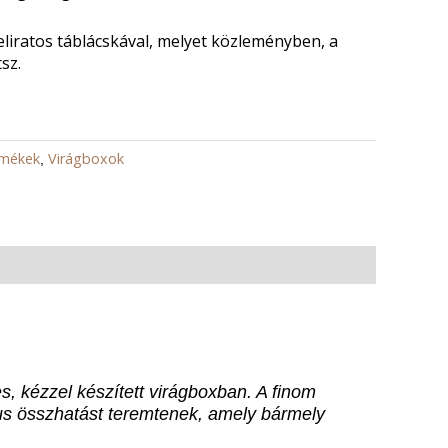
eliratos táblácskával, melyet közleményben, a
sz.
rmékek
Virágboxok
,
s, kézzel készített virágboxban. A finom
us összhatást teremtenek, amely bármely