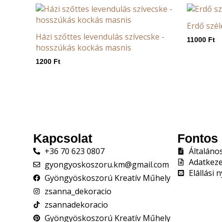
Erdő szél
Házi szőttes levendulás szívecske -
11000
Ft
hosszúkás kockás masnis
1200
Ft
Kapcsolat
Fontos 
+36 70 623 0807
Általáno
Adatkeze
gyongyoskoszoru.km@gmail.com
Elállási 
Gyöngyöskoszorú Kreatív Műhely
zsanna_dekoracio
zsannadekoracio
Gyöngyöskoszorú Kreatív Műhely