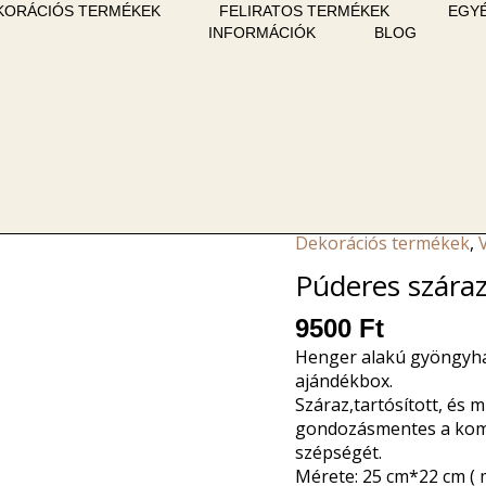
KORÁCIÓS TERMÉKEK
FELIRATOS TERMÉKEK
EGYÉ
INFORMÁCIÓK
BLOG
Dekorációs termékek
,
Púderes szára
9500
Ft
Henger alakú gyöngyhá
ajándékbox.
Száraz,tartósított, és m
gondozásmentes a komp
szépségét.
Mérete: 25 cm*22 cm (