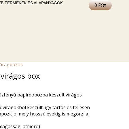
B TERMÉKEK ÉS ALAPANYAGOK
0
Ft
Kosár
Virágboxok
zvirágos box
zfényű papírdobozba készült virágos
űvirágokból készült, így tartós és teljesen
ozíció, mely hosszú évekig is megőrzi a
 magasság, átmérő)