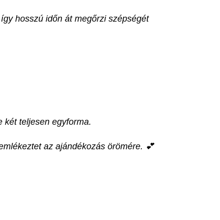
 így hosszú időn át megőrzi szépségét
 két teljesen egyforma.
g emlékeztet az ajándékozás örömére. 💕