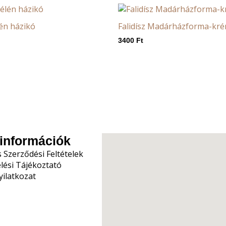
én házikó
Falidísz Madárházforma-kr
3400
Ft
információk
s Szerződési Feltételek
lési Tájékoztató
nyilatkozat