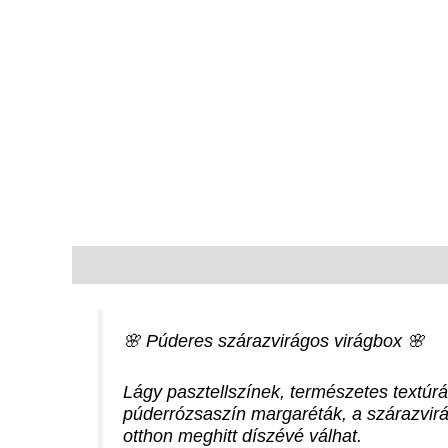
Leírás
🌸 Púderes szárazvirágos virágbox 🌸
Lágy pasztellszínek, természetes textúrá
púderrózsaszín margaréták, a szárazvir
otthon meghitt díszévé válhat.