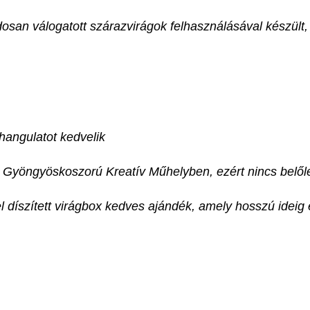
san válogatott szárazvirágok felhasználásával készült,
hangulatot kedvelik
 Gyöngyöskoszorú Kreatív Műhelyben, ezért nincs belőle
el díszített virágbox kedves ajándék, amely hosszú idei