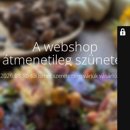
A webshop
átmenetileg szünetel!
2026.08.10-től ismét szeretettem várjuk vásárlóinkat.