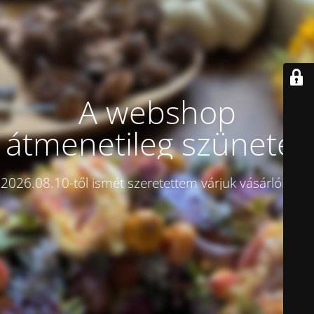
A webshop
átmenetileg szünetel!
2026.08.10-től ismét szeretettem várjuk vásárlóinkat.