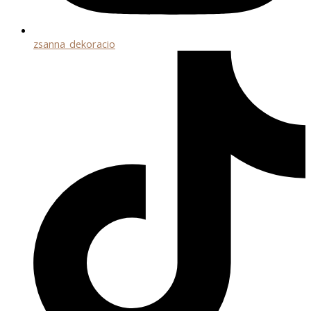
zsanna_dekoracio