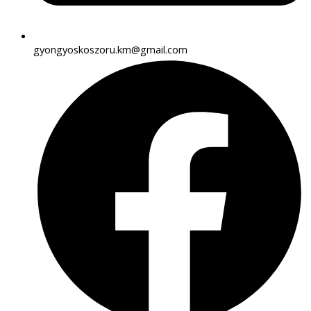
gyongyoskoszoru.km@gmail.com