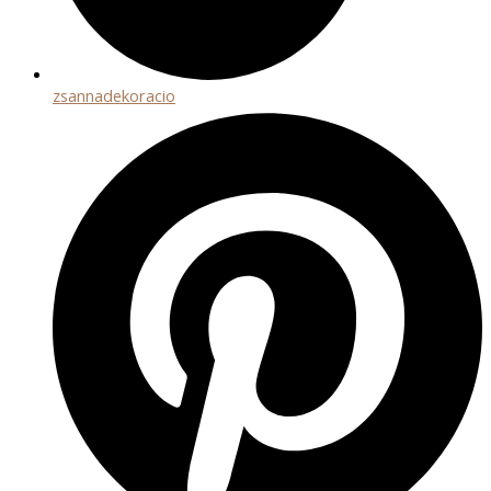
zsannadekoracio