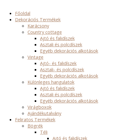
Főoldal
Dekorációs Termékek
Karácsony
Country cottage
Ajtó és falidíszek
Asztali és polcdíszek
Egyéb dekorációs alkotások
Vintage
Ajtó- és falidíszek
Asztali- és polcdíszek
Egyéb dekorációs alkotások
Különleges hangulatok
Ajtó és falidíszek
Asztali és polcdíszek
Egyéb dekorációs alkotások
Virágboxok
Ajándékutalvány
Feliratos Termékek
Bögrék
Téli
Ajtó és falidíszek