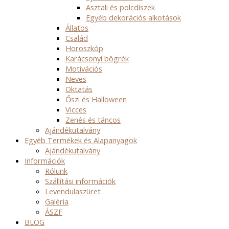
Asztali és polcdíszek
Egyéb dekorációs alkotások
Állatos
Család
Horoszkóp
Karácsonyi bögrék
Motivációs
Neves
Oktatás
Őszi és Halloween
Vicces
Zenés és táncos
Ajándékutalvány
Egyéb Termékek és Alapanyagok
Ajándékutalvány
Információk
Rólunk
Szállítási információk
Levendulaszüret
Galéria
ÁSZF
BLOG