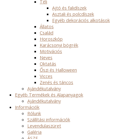
Téli
Ajtó és falidíszek
Asztali és polcdíszek
Egyéb dekorációs alkotások
Állatos
Család
Horoszkóp
Karácsonyi bögrék
Motivációs
Neves
Oktatás
Őszi és Halloween
Vicces
Zenés és táncos
Ajándékutalvány
Egyéb Termékek és Alapanyagok
Ajándékutalvány
Információk
Rólunk
Szállítási információk
Levendulaszüret
Galéria
ÁSZF