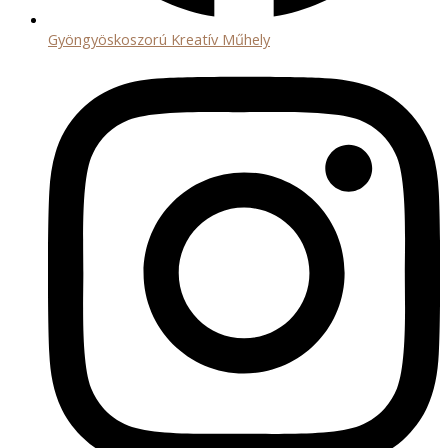
Gyöngyöskoszorú Kreatív Műhely