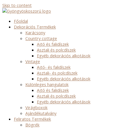
Skip to content
Főoldal
Dekorációs Termékek
Karácsony
Country cottage
Ajtó és falidíszek
Asztali és polcdíszek
Egyéb dekorációs alkotások
Vintage
Ajtó- és falidíszek
Asztali- és polcdíszek
Egyéb dekorációs alkotások
Különleges hangulatok
Ajtó és falidíszek
Asztali és polcdíszek
Egyéb dekorációs alkotások
Virágboxok
Ajándékutalvány
Feliratos Termékek
Bögrék