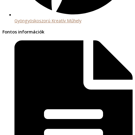
Gyöngyöskoszorú Kreatív Műhely
Fontos információk