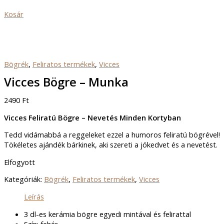
Kosár
Bögrék
,
Feliratos termékek
,
Vicces
Vicces Bögre – Munka
2490
Ft
Vicces Feliratú Bögre – Nevetés Minden Kortyban
Tedd vidámabbá a reggeleket ezzel a humoros feliratú bögrével!
Tökéletes ajándék bárkinek, aki szereti a jókedvet és a nevetést.
Elfogyott
Kategóriák:
Bögrék
,
Feliratos termékek
,
Vicces
Leírás
3 dl-es kerámia bögre egyedi mintával és felirattal
Szín: fehér