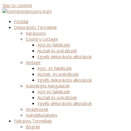
Skip to content
Főoldal
Dekorációs Termékek
Karácsony
Country cottage
Ajtó és falidíszek
Asztali és polcdíszek
Egyéb dekorációs alkotások
Vintage
Ajtó- és falidíszek
Asztali- és polcdíszek
Egyéb dekorációs alkotások
Különleges hangulatok
Ajtó és falidíszek
Asztali és polcdíszek
Egyéb dekorációs alkotások
Virágboxok
Ajándékutalvány
Feliratos Termékek
Bögrék