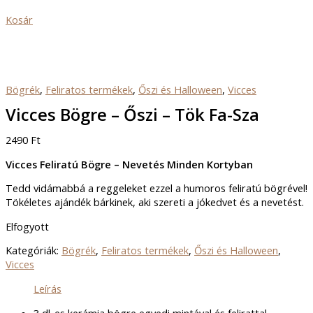
Kosár
Bögrék
,
Feliratos termékek
,
Őszi és Halloween
,
Vicces
Vicces Bögre – Őszi – Tök Fa-Sza
2490
Ft
Vicces Feliratú Bögre – Nevetés Minden Kortyban
Tedd vidámabbá a reggeleket ezzel a humoros feliratú bögrével!
Tökéletes ajándék bárkinek, aki szereti a jókedvet és a nevetést.
Elfogyott
Kategóriák:
Bögrék
,
Feliratos termékek
,
Őszi és Halloween
,
Vicces
Leírás
3 dl-es kerámia bögre egyedi mintával és felirattal