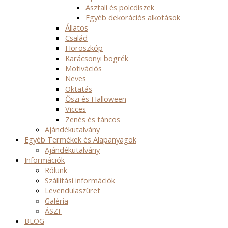
Asztali és polcdíszek
Egyéb dekorációs alkotások
Állatos
Család
Horoszkóp
Karácsonyi bögrék
Motivációs
Neves
Oktatás
Őszi és Halloween
Vicces
Zenés és táncos
Ajándékutalvány
Egyéb Termékek és Alapanyagok
Ajándékutalvány
Információk
Rólunk
Szállítási információk
Levendulaszüret
Galéria
ÁSZF
BLOG