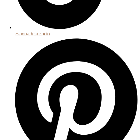
zsannadekoracio