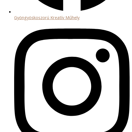
Gyöngyöskoszorú Kreatív Műhely