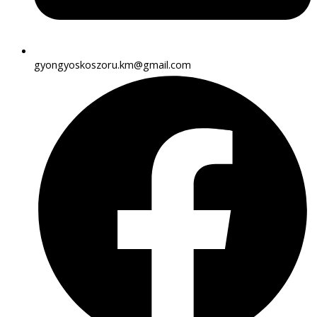
gyongyoskoszoru.km@gmail.com