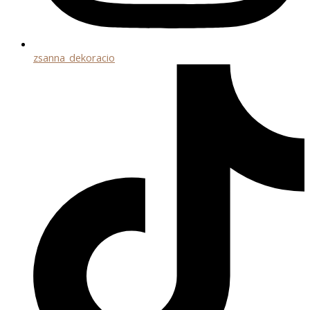
zsanna_dekoracio