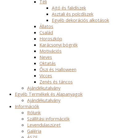
Téli
Ajtó és falidíszek
Asztali és polcdíszek
Egyéb dekorációs alkotások
Állatos
Család
Horoszkóp
Karácsonyi bögrék
Motivációs
Neves
Oktatás
Őszi és Halloween
Vicces
Zenés és táncos
Ajándékutalvány
Egyéb Termékek és Alapanyagok
Ajándékutalvány
Információk
Rólunk
Szállítási információk
Levendulaszüret
Galéria
ÁSZF