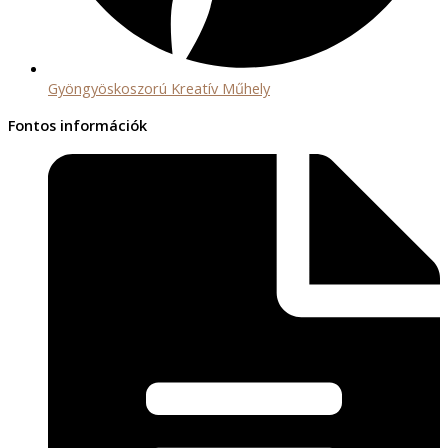
Gyöngyöskoszorú Kreatív Műhely
Fontos információk