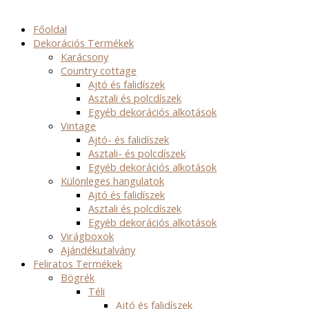
Főoldal
Dekorációs Termékek
Karácsony
Country cottage
Ajtó és falidíszek
Asztali és polcdíszek
Egyéb dekorációs alkotások
Vintage
Ajtó- és falidíszek
Asztali- és polcdíszek
Egyéb dekorációs alkotások
Különleges hangulatok
Ajtó és falidíszek
Asztali és polcdíszek
Egyéb dekorációs alkotások
Virágboxok
Ajándékutalvány
Feliratos Termékek
Bögrék
Téli
Ajtó és falidíszek