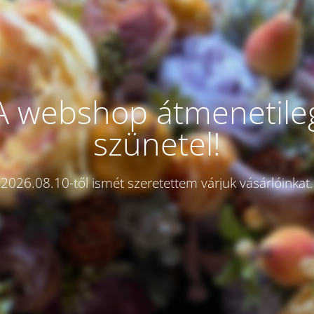
A webshop átmenetile
szünetel!
2026.08.10-től ismét szeretettem várjuk vásárlóinkat.