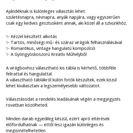
Ajándéknak is különleges választás lehet:
születésnapra, névnapra, anyák napjára, vagy egyszerűen
csak egy kedves gesztusként annak, aki közel áll a szívünkhöz.
✨ Kézzel készített alkotás
✨ Tartós, minőségi mű- és száraz virágok felhasználásával
✨ Romantikus, vintage hangulatú kompozíció
✨ A Gyöngyöskoszorú Kreatív Műhelyből
A virágboxhoz választható kis tábla is kérhető, többféle
felirattal és hangulattal.
A választható táblákról külön fotók készültek, ezek közül
lehet kiválasztani a legszemélyesebb változatot.
Választásodat a rendelés leadásának végén a megjegyzés
rovatban közölheted.
Minden darab egyedileg készül, ezért apró eltérések
előfordulhatnak — ettől lesz igazán különleges és
megismételhetetlen.