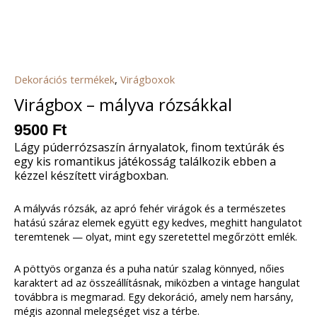
Dekorációs termékek
,
Virágboxok
Virágbox – mályva rózsákkal
9500
Ft
Lágy púderrózsaszín árnyalatok, finom textúrák és
egy kis romantikus játékosság találkozik ebben a
kézzel készített virágboxban.
A mályvás rózsák, az apró fehér virágok és a természetes
hatású száraz elemek együtt egy kedves, meghitt hangulatot
teremtenek — olyat, mint egy szeretettel megőrzött emlék.
A pöttyös organza és a puha natúr szalag könnyed, nőies
karaktert ad az összeállításnak, miközben a vintage hangulat
továbbra is megmarad. Egy dekoráció, amely nem harsány,
mégis azonnal melegséget visz a térbe.