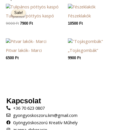
Original
Current
price
price
Sale!
Sale!
Tulipános pöttyös kaspó
Fészeklakók
was:
is:
9000 Ft.
7900 Ft.
9000
Ft
7900
Ft
10500
Ft
Pitvar lakók- Marci
„Tojásgombák”
6500
Ft
9900
Ft
Kapcsolat
+36 70 623 0807
gyongyoskoszoru.km@gmail.com
Gyöngyöskoszorú Kreatív Műhely
zsanna_dekoracio