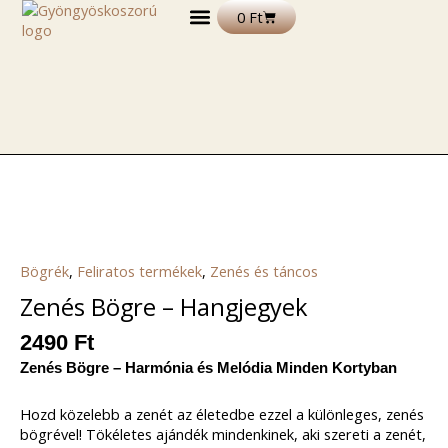
Skip
Kosár
0
Ft
to
content
DEKORÁCIÓS TERMÉKEK
FELIRATOS TERMÉKEK
EGYÉB TERMÉKEK ÉS ALAPANYAGOK
Bögrék
,
Feliratos termékek
,
Zenés és táncos
Zenés Bögre – Hangjegyek
2490
Ft
Zenés Bögre – Harmónia és Melódia Minden Kortyban
Hozd közelebb a zenét az életedbe ezzel a különleges, zenés
bögrével! Tökéletes ajándék mindenkinek, aki szereti a zenét,