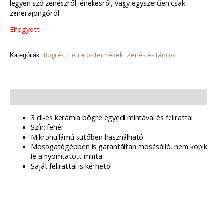
legyen szó zenészről, énekesről, vagy egyszerűen csak
zenerajongóról.
Elfogyott
Bögrék
Feliratos termékek
Zenés és táncos
Kategóriák:
,
,
Leírás
3 dl-es kerámia bögre egyedi mintával és felirattal
Szín: fehér
Mikrohullámú sütőben használható
Mosogatógépben is garantáltan mosásálló, nem kopik
le a nyomtatott minta
Saját felirattal is kérhető!