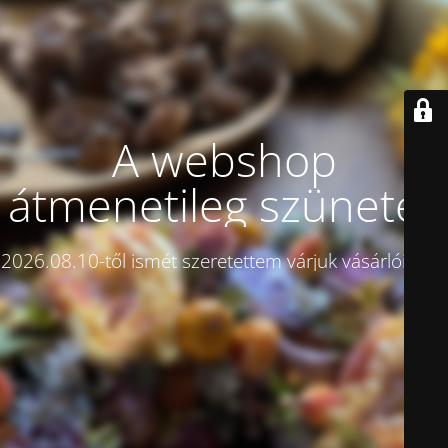
A webshop
átmenetileg szünetel!
2026.08.10-től ismét szeretettem várjuk vásárlóinkat.