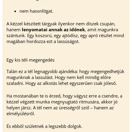
nem hasonlítgat.
A kézzel készített tárgyak ilyenkor nem díszek csupán,
hanem
lenyomatai annak az időnek
, amit magunkra
szántunk. Egy koszorú, egy ajtódísz, egy apró részlet mind
magában hordozza ezt a lassúságot.
Egy kis téli megengedés
Talán ez a tél legnagyobb ajándéka: hogy megengedhetjük
magunknak a lassulást. Hogy nem kell mindig előre
szaladni. Hogy az alkotás lehet egyszerűen csak jóleső.
Ha mostanában te is érzed, hogy vágysz erre a csendre, a
kézzel végzett munka megnyugtató ritmusára, akkor jó
helyen jársz. A tél nem az ürességről szól – hanem az
elmélyülésről.
És ebből születnek a legszebb dolgok.