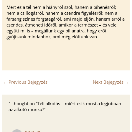
Mert ez a tél nem a hiányról szól, hanem a pihenésről;
nem a csillogásról, hanem a csendre figyelésről; nem a
farsang színes forgatagáról, ami majd eljön, hanem arról a
csendes, átmeneti időről, amikor a természet – és vele
együtt mi is – megállunk egy pillanatra, hogy erőt
gyűjtsünk mindahhoz, ami még előttünk van.
←
Previous Bejegyzés
Next Bejegyzés
→
1 thought on “Téli alkotás – miért esik most a legjobban
az alkotó munka?”
PORN IP