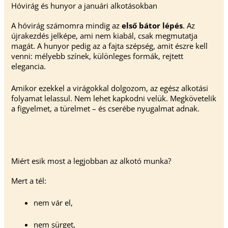
Hóvirág és hunyor a januári alkotásokban
A hóvirág számomra mindig az
első bátor lépés
. Az
újrakezdés jelképe, ami nem kiabál, csak megmutatja
magát. A hunyor pedig az a fajta szépség, amit észre kell
venni: mélyebb színek, különleges formák, rejtett
elegancia.
Amikor ezekkel a virágokkal dolgozom, az egész alkotási
folyamat lelassul. Nem lehet kapkodni velük. Megkövetelik
a figyelmet, a türelmet – és cserébe nyugalmat adnak.
Miért esik most a legjobban az alkotó munka?
Mert a tél:
nem vár el,
nem sürget,