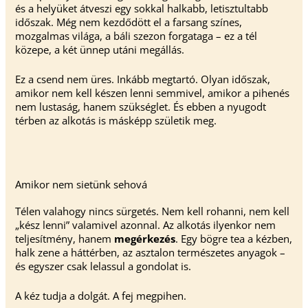
és a helyüket átveszi egy sokkal halkabb, letisztultabb
időszak. Még nem kezdődött el a farsang színes,
mozgalmas világa, a báli szezon forgataga – ez a tél
közepe, a két ünnep utáni megállás.
Ez a csend nem üres. Inkább megtartó. Olyan időszak,
amikor nem kell készen lenni semmivel, amikor a pihenés
nem lustaság, hanem szükséglet. És ebben a nyugodt
térben az alkotás is másképp születik meg.
Amikor nem sietünk sehová
Télen valahogy nincs sürgetés. Nem kell rohanni, nem kell
„kész lenni” valamivel azonnal. Az alkotás ilyenkor nem
teljesítmény, hanem
megérkezés
. Egy bögre tea a kézben,
halk zene a háttérben, az asztalon természetes anyagok –
és egyszer csak lelassul a gondolat is.
A kéz tudja a dolgát. A fej megpihen.