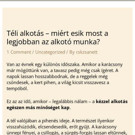
Téli alkotás – miért esik most a
legjobban az alkotó munka?
1 Comment
/
Uncategorized
/ By
cskzsanett
Van az évnek egy különös időszaka. Amikor a karácsony
már mögöttünk van, a tavasz pedig még csak ígéret. A
napok lassan hosszabbodnak, de a reggelek még
csöndesek, a kert pihen, a világ kicsit visszavesz a
tempóból.
Ez az az idő, amikor – legalábbis nálam – a
kézzel alkotás
egészen más minőséget kap
.
A tél valójában a pihenés ideje. A természet ilyenkor
visszahúzódik, elcsendesedik, erőt gyűjt. A karácsony
ünnepi fényei, a csillogás, a sürgés-forgás lassan eltűnnek,