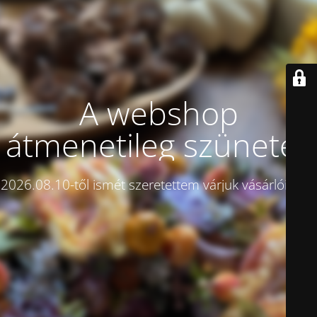
A webshop
átmenetileg szünetel!
2026.08.10-től ismét szeretettem várjuk vásárlóinkat.