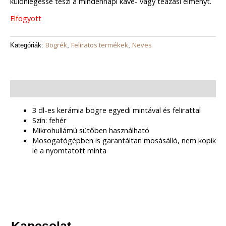
különlegessé teszi a mindennapi kávé- vagy teázási élményt.
Elfogyott
Bögrék
Feliratos termékek
Neves
Kategóriák:
,
,
Leírás
3 dl-es kerámia bögre egyedi mintával és felirattal
Szín: fehér
Mikrohullámú sütőben használható
Mosogatógépben is garantáltan mosásálló, nem kopik
le a nyomtatott minta