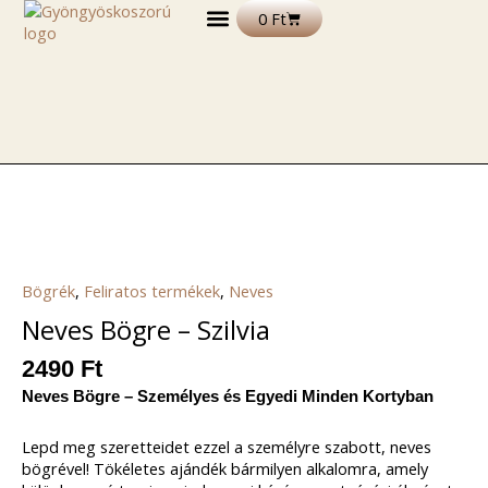
Skip
Kosár
0
Ft
to
content
DEKORÁCIÓS TERMÉKEK
FELIRATOS TERMÉKEK
EGYÉB TERMÉKEK ÉS ALAPANYAGOK
Bögrék
,
Feliratos termékek
,
Neves
Neves Bögre – Szilvia
2490
Ft
Neves Bögre – Személyes és Egyedi Minden Kortyban
Lepd meg szeretteidet ezzel a személyre szabott, neves
bögrével! Tökéletes ajándék bármilyen alkalomra, amely