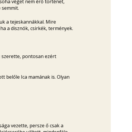
 soha véget nem érő történet,
e semmit.
luk a tejeskannákkal. Mire
ha a disznók, csirkék, termények.
ki szerette, pontosan ezért
tt belőle Ica mamának is. Olyan
isága vezette, persze ő csak a
ációcserébe váltott, mindenféle