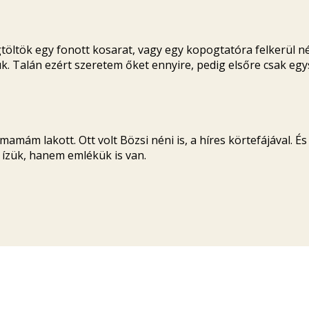
öltök egy fonott kosarat, vagy egy kopogtatóra felkerül né
k. Talán ezért szeretem őket ennyire, pedig elsőre csak eg
mám lakott. Ott volt Bözsi néni is, a híres körtefájával. 
ízük, hanem emlékük is van.