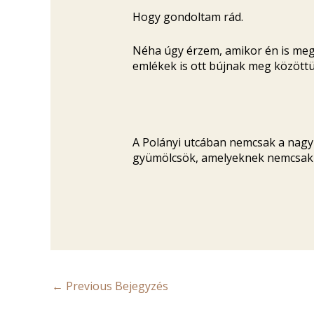
Hogy gondoltam rád.
Néha úgy érzem, amikor én is megt
emlékek is ott bújnak meg közöttü
A Polányi utcában nemcsak a nagyma
gyümölcsök, amelyeknek nemcsak 
←
Previous Bejegyzés