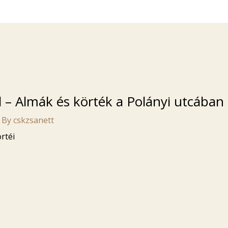
 – Almák és körték a Polányi utcában
 By
cskzsanett
rtéi