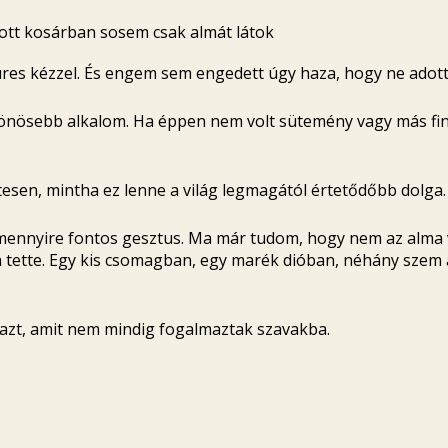
ott kosárban sosem csak almát látok
es kézzel. És engem sem engedett úgy haza, hogy ne adott 
önösebb alkalom. Ha éppen nem volt sütemény vagy más fi
esen, mintha ez lenne a világ legmagától értetődőbb dolga.
mennyire fontos gesztus. Ma már tudom, hogy nem az alma v
á tette. Egy kis csomagban, egy marék dióban, néhány sze
 azt, amit nem mindig fogalmaztak szavakba.