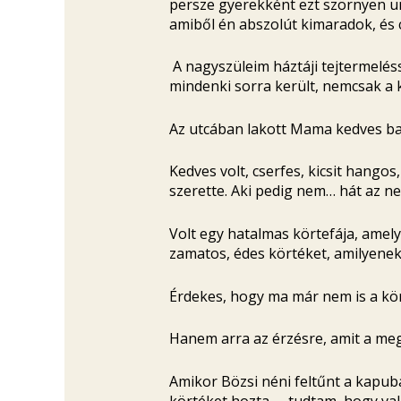
persze gyerekként ezt szörnyen un
amiből én abszolút kimaradok, és 
A nagyszüleim háztáji tejtermeléss
mindenki sorra került, nemcsak a k
Az utcában lakott Mama kedves bar
Kedves volt, cserfes, kicsit hangos
szerette. Aki pedig nem… hát az n
Volt egy hatalmas körtefája, amel
zamatos, édes körtéket, amilyeneke
Érdekes, hogy ma már nem is a kö
Hanem arra az érzésre, amit a meg
Amikor Bözsi néni feltűnt a kapuban
körtéket hozta –, tudtam, hogy val