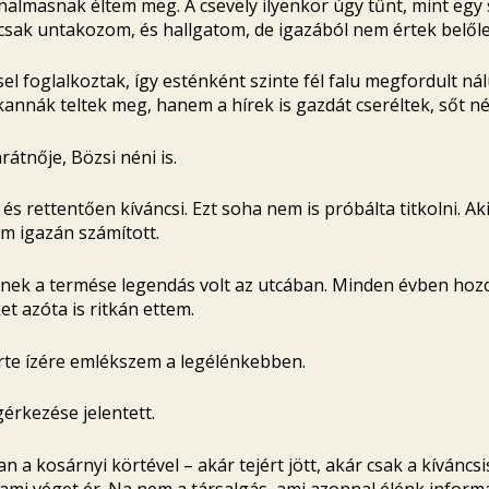
almasnak éltem meg. A csevely ilyenkor úgy tűnt, mint egy
csak untakozom, és hallgatom, de igazából nem értek belől
el foglalkoztak, így esténként szinte fél falu megfordult ná
annák teltek meg, hanem a hírek is gazdát cseréltek, sőt né
átnője, Bözsi néni is.
, és rettentően kíváncsi. Ezt soha nem is próbálta titkolni. A
em igazán számított.
ynek a termése legendás volt az utcában. Minden évben hozo
t azóta is ritkán ettem.
rte ízére emlékszem a legélénkebben.
érkezése jelentett.
 a kosárnyi körtével – akár tejért jött, akár csak a kíváncs
ami véget ér. Na nem a társalgás, ami azonnal élénk inform