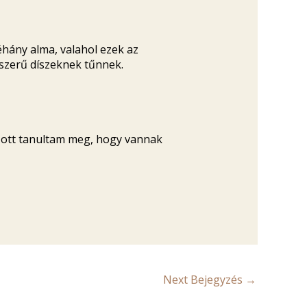
hány alma, valahol ezek az
yszerű díszeknek tűnnek.
És ott tanultam meg, hogy vannak
Next Bejegyzés
→