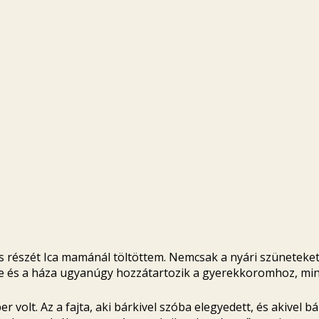
 részét Ica mamánál töltöttem. Nemcsak a nyári szüneteket
tje és a háza ugyanúgy hozzátartozik a gyerekkoromhoz, min
volt. Az a fajta, aki bárkivel szóba elegyedett, és akivel bá